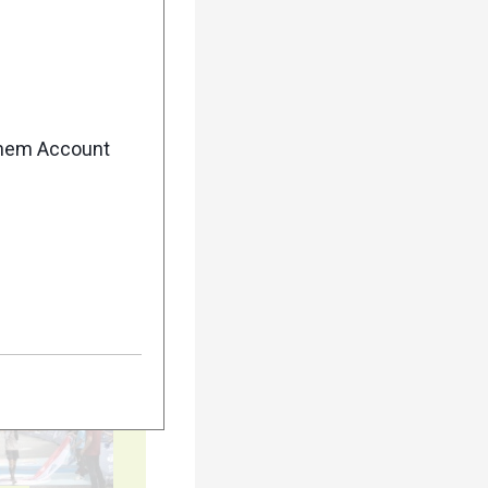
enem Account
5
10