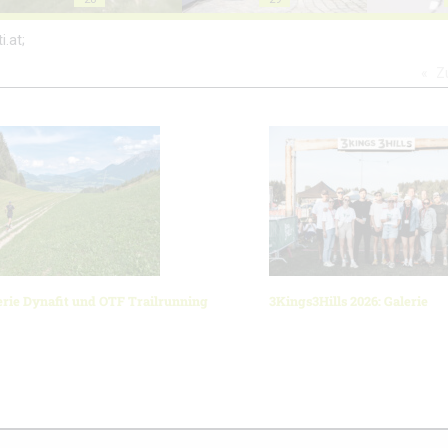
i.at;
Z
erie Dynafit und OTF Trailrunning
3Kings3Hills 2026: Galerie