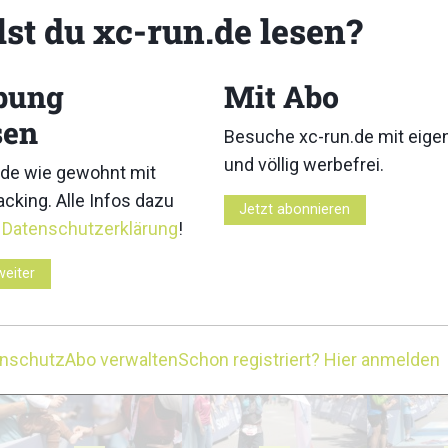
lst du xc-run.de lesen?
bung
Mit Abo
sen
Besuche xc-run.de mit eig
3
4
und völlig werbefrei.
de wie gewohnt mit
cking. Alle Infos dazu
Jetzt abonnieren
r
Datenschutzerklärung
!
weiter
8
9
enschutz
Abo verwalten
Schon registriert? Hier anmelden