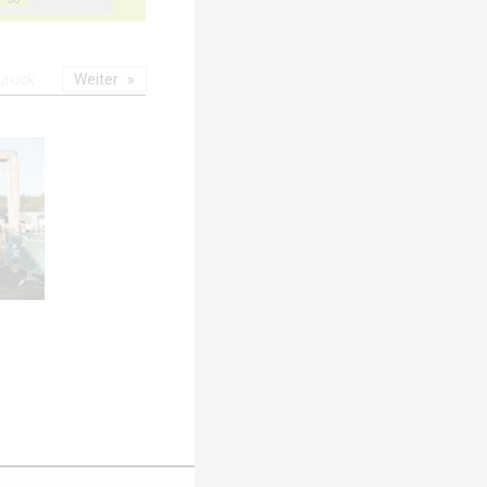
urück
Weiter