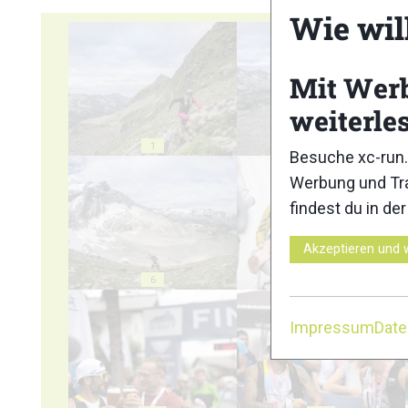
Wie wil
Mit Wer
weiterle
1
2
Besuche xc-run.
Werbung und Tra
findest du in de
Akzeptieren und 
6
7
Impressum
Dat