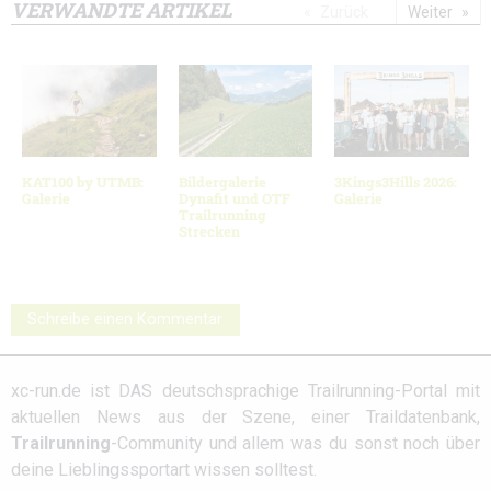
VERWANDTE ARTIKEL
Zurück
Weiter
KAT100 by UTMB:
Bildergalerie
3Kings3Hills 2026:
Galerie
Dynafit und OTF
Galerie
Trailrunning
Strecken
Schreibe einen Kommentar
xc-run.de ist DAS deutschsprachige Trailrunning-Portal mit
aktuellen News aus der Szene, einer Traildatenbank,
Trailrunning
-Community und allem was du sonst noch über
deine Lieblingssportart wissen solltest.