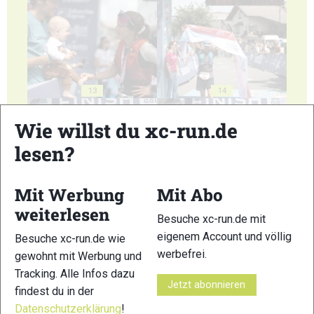
13
14
Wie willst du xc-run.de
lesen?
Mit Werbung
Mit Abo
15
16
weiterlesen
Besuche xc-run.de mit
eigenem Account und völlig
Besuche xc-run.de wie
werbefrei.
gewohnt mit Werbung und
Tracking. Alle Infos dazu
Jetzt abonnieren
findest du in der
17
18
Datenschutzerklärung
!