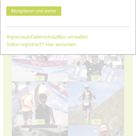
Akzeptieren und weiter
19
20
Impressum
Datenschutz
Abo verwalten
Schon registriert? Hier anmelden
21
22
23
24