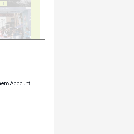
5
10
enem Account
15