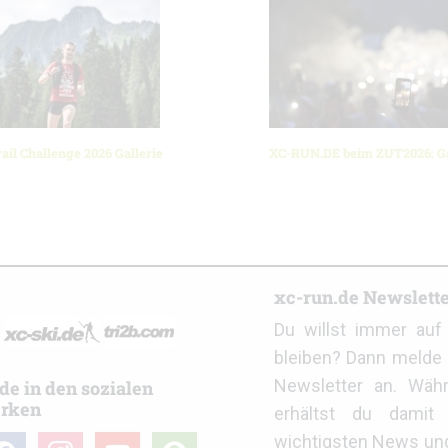
ail Challenge 2026 Gallerie
XC-RUN.DE beim ZUT2026: Ga
r
xc-run.de Newslett
Du willst immer au
bleiben? Dann melde 
Newsletter an. Wäh
de in den sozialen
rken
erhältst du damit 
wichtigsten News un
cebook
instagram
youtube
user-