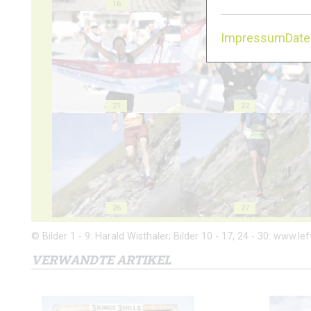
16
17
Impressum
Dat
21
22
26
27
© Bilder 1 - 9: Harald Wisthaler; Bilder 10 - 17, 24 - 30: www.left
VERWANDTE ARTIKEL