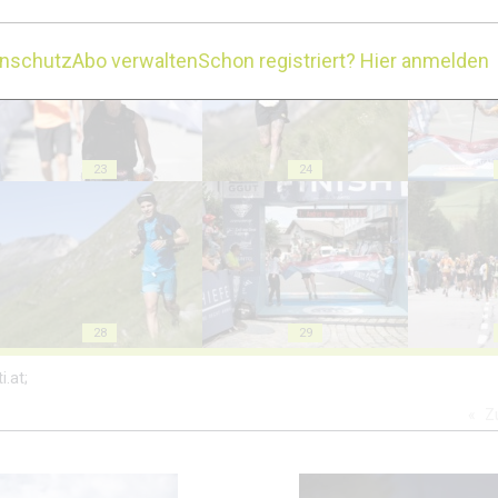
18
19
enschutz
Abo verwalten
Schon registriert? Hier anmelden
23
24
28
29
i.at;
Z