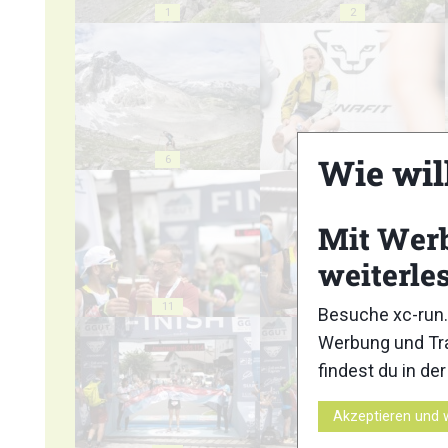
1
2
Wie wil
6
7
Mit Wer
weiterle
11
12
Besuche xc-run.
Werbung und Tra
findest du in de
Akzeptieren und 