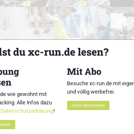
3
4
lst du xc-run.de lesen?
8
9
bung
Mit Abo
sen
Besuche xc-run.de mit eig
und völlig werbefrei.
13
14
de wie gewohnt mit
cking. Alle Infos dazu
Jetzt abonnieren
r
Datenschutzerklärung
!
weiter