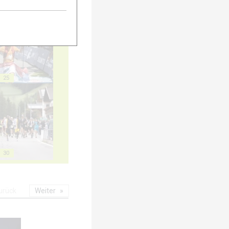
20
25
30
urück
Weiter