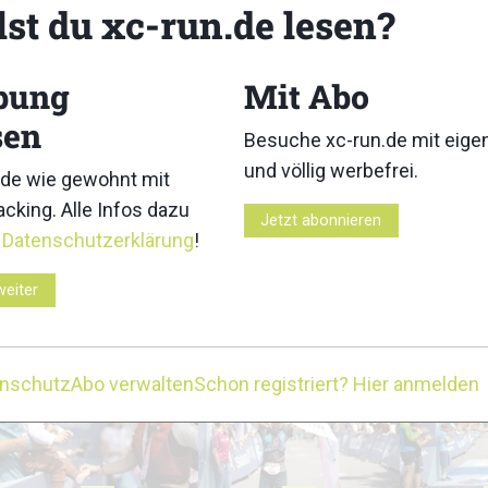
lst du xc-run.de lesen?
bung
Mit Abo
sen
Besuche xc-run.de mit eig
und völlig werbefrei.
3
4
de wie gewohnt mit
cking. Alle Infos dazu
Jetzt abonnieren
r
Datenschutzerklärung
!
weiter
8
9
enschutz
Abo verwalten
Schon registriert? Hier anmelden