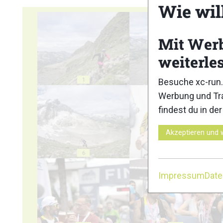
Wie wil
Mit Wer
weiterle
1
2
Besuche xc-run.
Werbung und Tra
findest du in de
Akzeptieren und 
6
7
Impressum
Dat