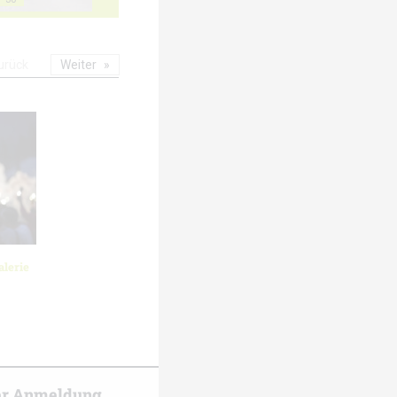
urück
Weiter
lerie
er Anmeldung