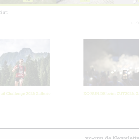
i.at;
Z
ail Challenge 2026 Gallerie
XC-RUN.DE beim ZUT2026: Ga
r
xc-run.de Newslett