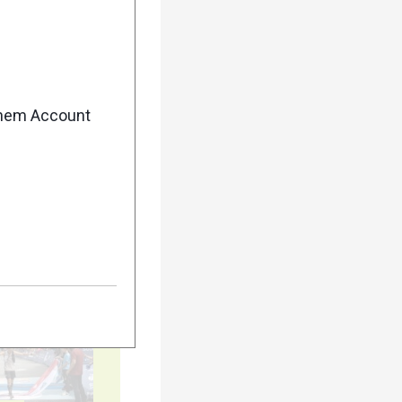
enem Account
5
10