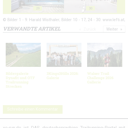
29
30
© Bilder 1 - 9: Harald Wisthaler; Bilder 10 - 17, 24 - 30: www.lefti.at;
VERWANDTE ARTIKEL
Zurück
Weiter
Bildergalerie
3Kings3Hills 2026:
Walser Trail
Dynafit und OTF
Galerie
Challenge 2026
Trailrunning
Gallerie
Strecken
Schreibe einen Kommentar
xc-run.de ist DAS deutschsprachige Trailrunning-Portal mit