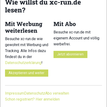
Wie willst du xc-run.de
lesen?
17
18
Mit Werbung
Mit Abo
weiterlesen
Besuche xc-run.de mit
eigenem Account und völlig
Besuche xc-run.de wie
werbefrei.
gewohnt mit Werbung und
19
20
Tracking. Alle Infos dazu
Jetzt abonnieren
findest du in der
Datenschutzerklärung
!
Akzeptieren und weiter
21
22
Impressum
Datenschutz
Abo verwalten
Schon registriert? Hier anmelden