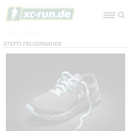
XC-RUN.DE
(: PAGE 23)
STEFFI FELGENHAUER