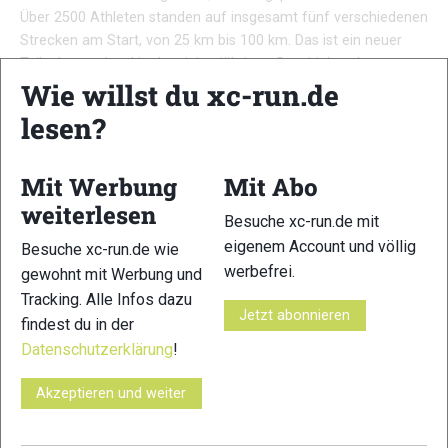
Über 2500 Athleten standen auf insgesamt fünf verschiedenen
Strecken am Start, von 25 km bis 100 km. Das ist ein neuer
Teilnehmerrekord in der siebenjährigen Geschichte des, von
Wie willst du xc-run.de
Plan B wie immer rundum perfekt organisierten Großevents.
Auch das Wetter
lesen?
Weiter …
Mit Werbung
Mit Abo
weiterlesen
Besuche xc-run.de mit
eigenem Account und völlig
Besuche xc-run.de wie
werbefrei.
gewohnt mit Werbung und
Tracking. Alle Infos dazu
Jetzt abonnieren
findest du in der
Datenschutzerklärung
!
Akzeptieren und weiter