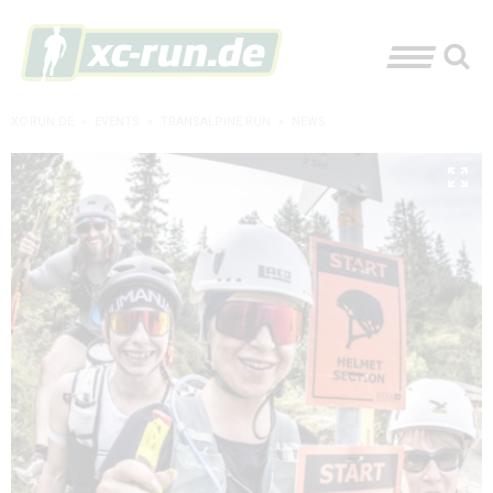
XC-RUN.DE
»
EVENTS
»
TRANSALPINE RUN
»
NEWS