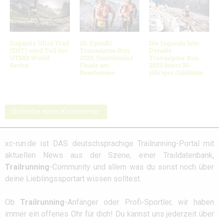
Zugspitz Ultra Trail
20. Dynafit
Die Legende lebt:
(ZUT) wird Teil der
Transalpine Run
Dynafit
UTMB World
2025: Emotionales
Transalpine Run
Series
Finale am
2025 feiert 20-
Reschensee
jähriges Jubiläum
Schreibe einen Kommentar
xc-run.de ist DAS deutschsprachige Trailrunning-Portal mit
aktuellen News aus der Szene, einer Traildatenbank,
Trailrunning
-Community und allem was du sonst noch über
deine Lieblingssportart wissen solltest.
Ob
Trailrunning
-Anfänger oder Profi-Sportler, wir haben
immer ein offenes Ohr für dich! Du kannst uns jederzeit über