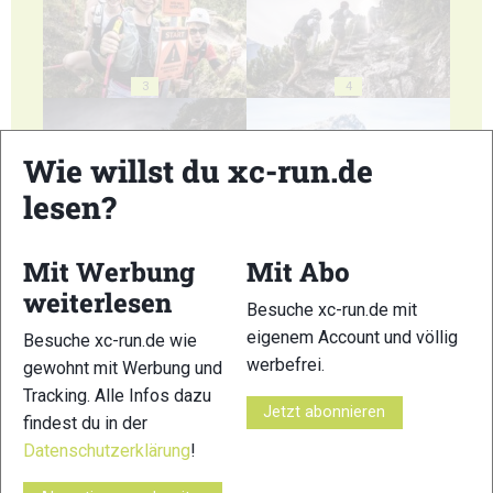
3
4
Wie willst du xc-run.de
lesen?
5
6
Mit Werbung
Mit Abo
weiterlesen
Besuche xc-run.de mit
eigenem Account und völlig
Besuche xc-run.de wie
werbefrei.
gewohnt mit Werbung und
Tracking. Alle Infos dazu
7
8
Jetzt abonnieren
findest du in der
Datenschutzerklärung
!