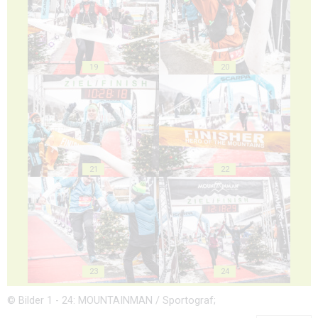
19
20
21
22
23
24
© Bilder 1 - 24: MOUNTAINMAN / Sportograf;