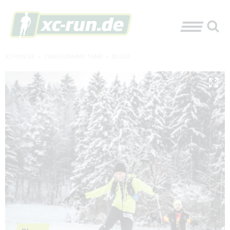
XC-RUN.DE
»
TRAILRUNNING TEAM
»
BLOGS