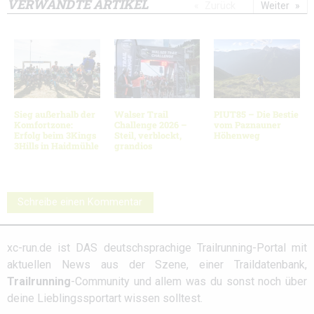
VERWANDTE ARTIKEL
Zurück
Weiter
Sieg außerhalb der
Walser Trail
PIUT85 – Die Bestie
Komfortzone:
Challenge 2026 –
vom Paznauner
Erfolg beim 3Kings
Steil, verblockt,
Höhenweg
3Hills in Haidmühle
grandios
Schreibe einen Kommentar
xc-run.de ist DAS deutschsprachige Trailrunning-Portal mit
aktuellen News aus der Szene, einer Traildatenbank,
Trailrunning
-Community und allem was du sonst noch über
deine Lieblingssportart wissen solltest.