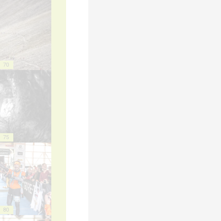
70
75
80