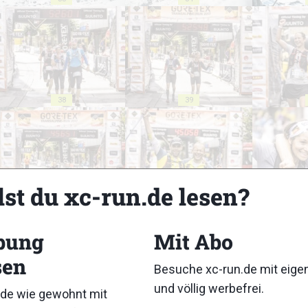
38
39
lst du xc-run.de lesen?
43
44
bung
Mit Abo
sen
Besuche xc-run.de mit eig
und völlig werbefrei.
de wie gewohnt mit
48
49