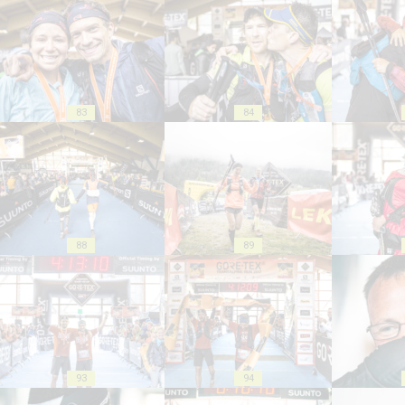
83
84
88
89
93
94