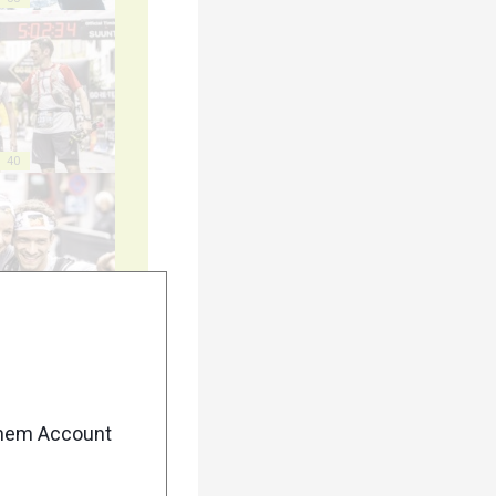
40
45
enem Account
50