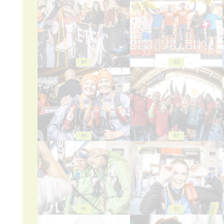
81
82
86
87
91
92