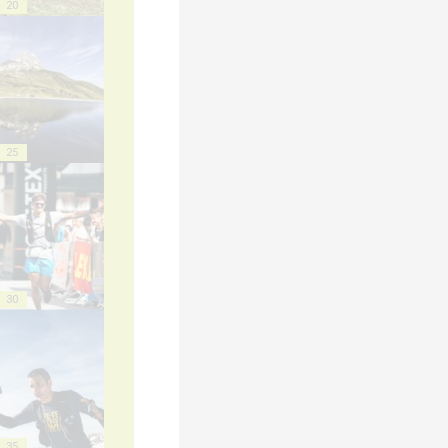
20
25
30
35