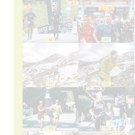
66
67
71
72
76
77