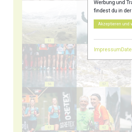
Werbung und Tra
findest du in de
Akzeptieren und 
51
52
Impressum
Dat
56
57
61
62