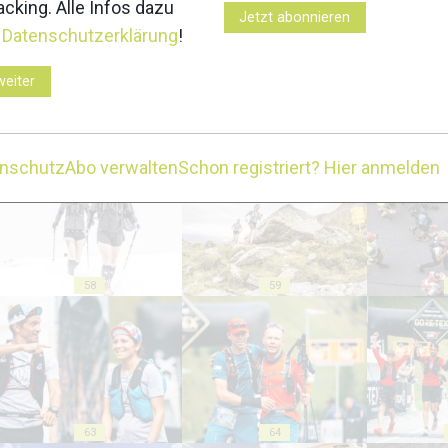
cking. Alle Infos dazu
Jetzt abonnieren
r
Datenschutzerklärung
!
weiter
53
54
enschutz
Abo verwalten
Schon registriert? Hier anmelden
58
59
63
64