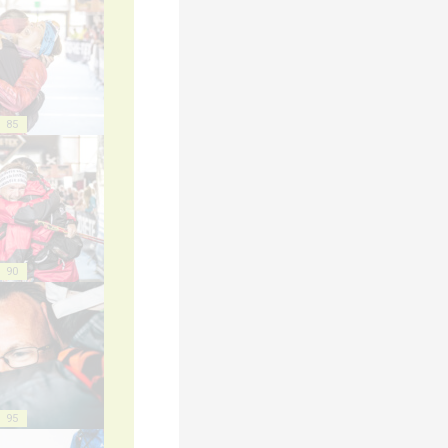
85
90
95