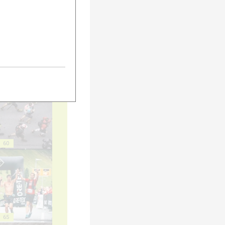
55
60
65