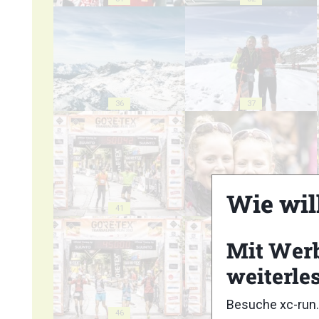
36
37
Wie wil
41
42
Mit Wer
weiterle
Besuche xc-run.
46
47