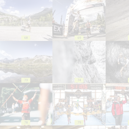
68
69
73
74
78
79