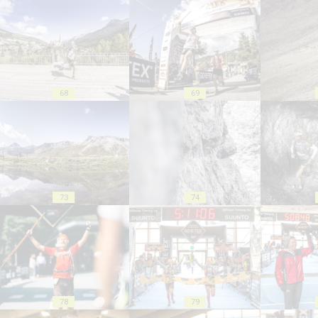
68
69
73
74
78
79