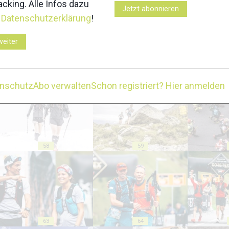
cking. Alle Infos dazu
Jetzt abonnieren
r
Datenschutzerklärung
!
weiter
53
54
enschutz
Abo verwalten
Schon registriert? Hier anmelden
58
59
63
64