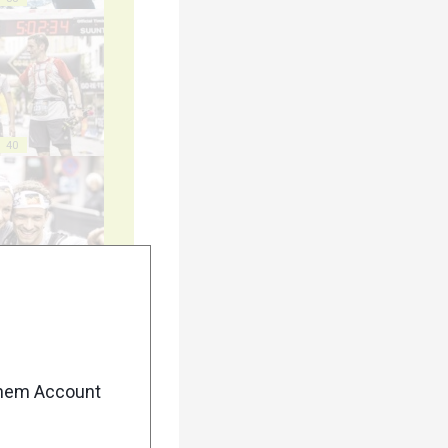
40
45
enem Account
50