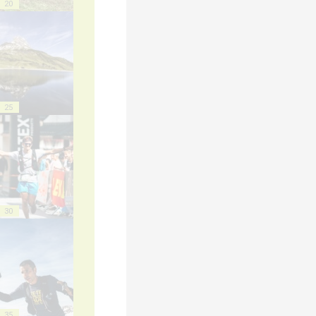
20
25
30
35