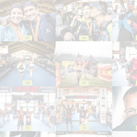
83
84
88
89
93
94