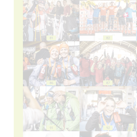
81
82
86
87
91
92