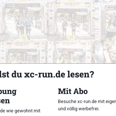
38
39
lst du xc-run.de lesen?
43
44
bung
Mit Abo
sen
Besuche xc-run.de mit eig
und völlig werbefrei.
de wie gewohnt mit
48
49