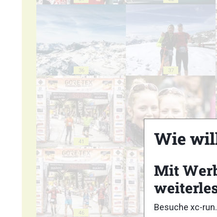
36
37
Wie wil
41
42
Mit Wer
weiterle
Besuche xc-run.
46
47