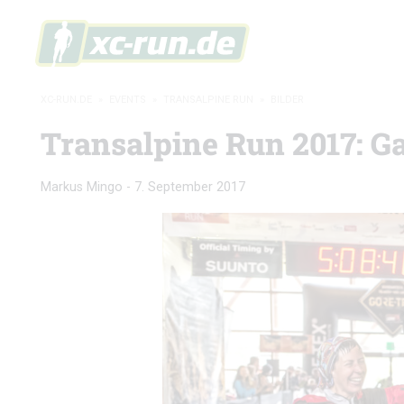
XC-RUN.DE
»
EVENTS
»
TRANSALPINE RUN
»
BILDER
Transalpine Run 2017: Ga
Markus Mingo
-
7. September 2017