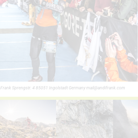
i Frank Sprengstr. 4 85051 Ingolstadt Germany mail@andifrank.com