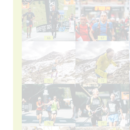
66
67
71
72
76
77