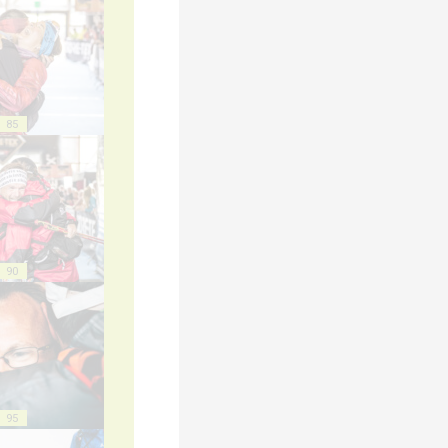
85
90
95