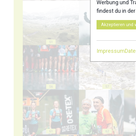
Werbung und Tra
findest du in de
Akzeptieren und 
51
52
Impressum
Dat
56
57
61
62