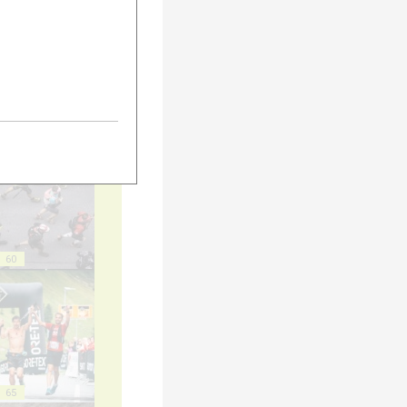
55
60
65