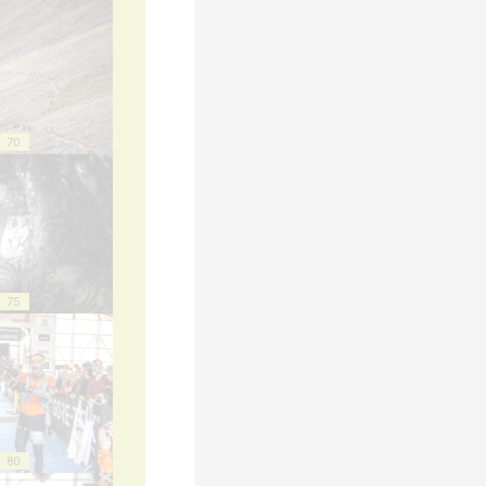
70
75
80