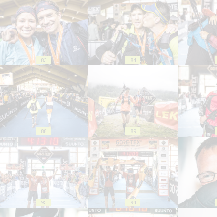
83
84
88
89
93
94