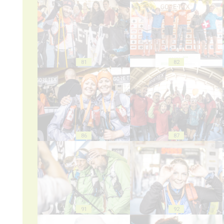
81
82
86
87
91
92