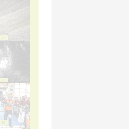
70
75
80