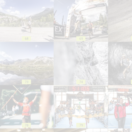
68
69
73
74
78
79