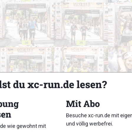
38
39
lst du xc-run.de lesen?
43
44
bung
Mit Abo
sen
Besuche xc-run.de mit eig
und völlig werbefrei.
de wie gewohnt mit
48
49