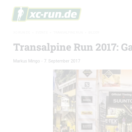
XC-RUN.DE
»
EVENTS
»
TRANSALPINE RUN
»
BILDER
Transalpine Run 2017: Ga
Markus Mingo
-
7. September 2017