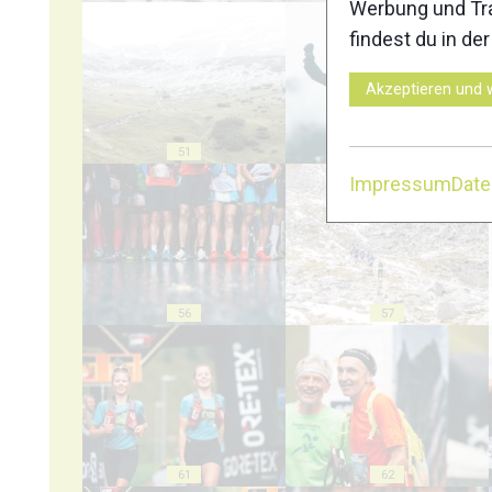
Werbung und Tra
findest du in de
Akzeptieren und 
51
52
Impressum
Dat
56
57
61
62