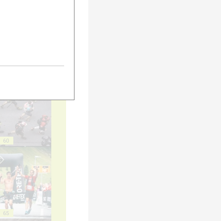
55
60
65