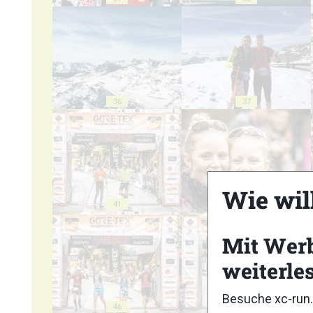
36
37
Wie wil
41
42
Mit Wer
weiterle
Besuche xc-run.
46
47