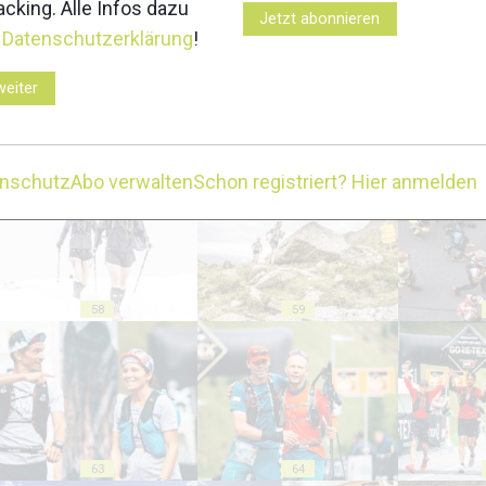
cking. Alle Infos dazu
Jetzt abonnieren
r
Datenschutzerklärung
!
weiter
53
54
enschutz
Abo verwalten
Schon registriert? Hier anmelden
58
59
63
64