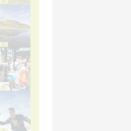
20
25
30
35