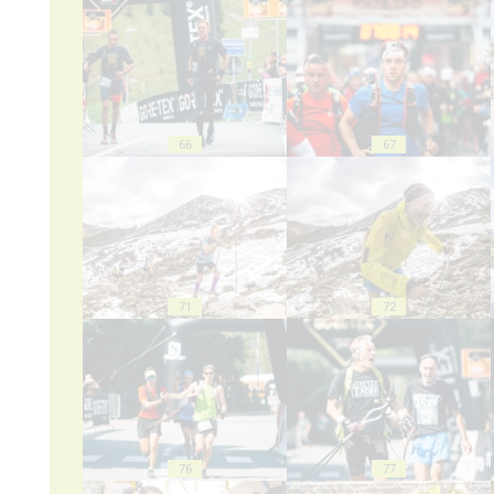
66
67
71
72
76
77