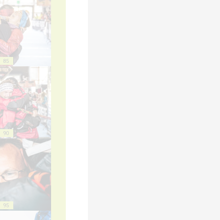
85
90
95