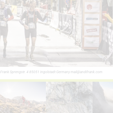
i Frank Sprengstr. 4 85051 Ingolstadt Germany mail@andifrank.com