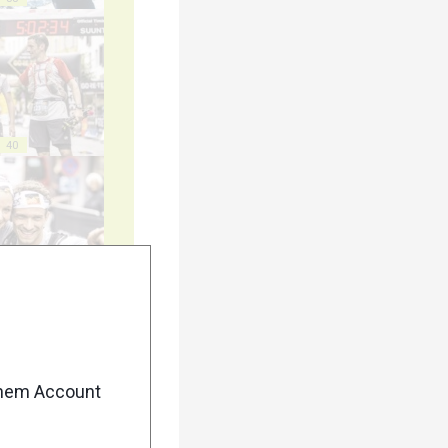
40
45
enem Account
50