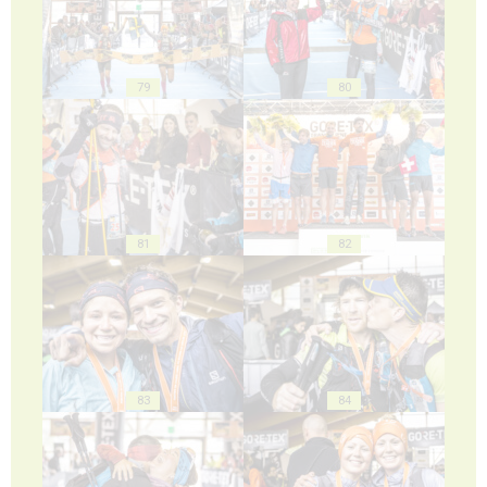
79
80
81
82
83
84