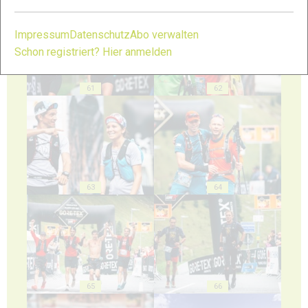
Impressum
Datenschutz
Abo verwalten
Schon registriert? Hier anmelden
61
62
63
64
65
66