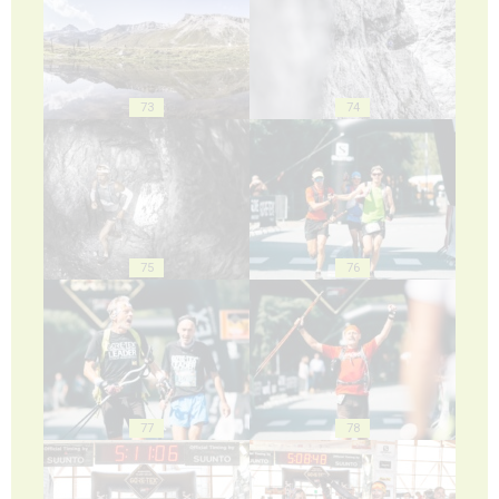
73
74
75
76
77
78