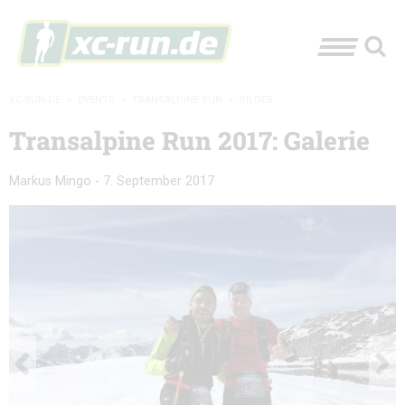
XC-RUN.DE
»
EVENTS
»
TRANSALPINE RUN
»
BILDER
Transalpine Run 2017: Galerie
Markus Mingo
-
7. September 2017