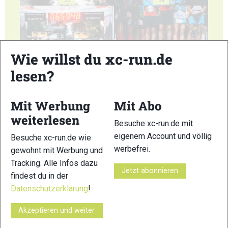
53
54
Wie willst du xc-run.de
lesen?
55
56
Mit Werbung
Mit Abo
weiterlesen
Besuche xc-run.de mit
eigenem Account und völlig
Besuche xc-run.de wie
57
58
werbefrei.
gewohnt mit Werbung und
Tracking. Alle Infos dazu
Jetzt abonnieren
findest du in der
Datenschutzerklärung
!
Akzeptieren und weiter
59
60