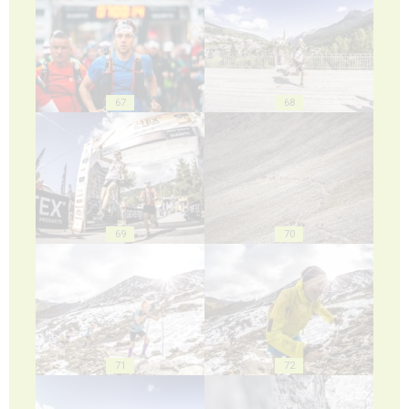
67
68
69
70
71
72