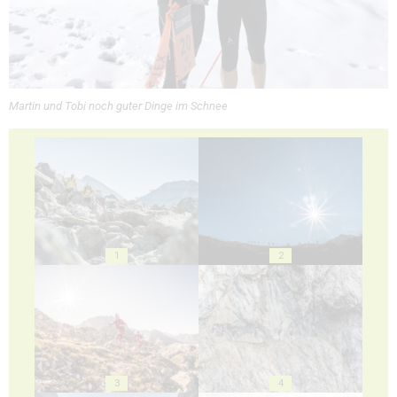
Martin und Tobi noch guter Dinge im Schnee
1
2
3
4