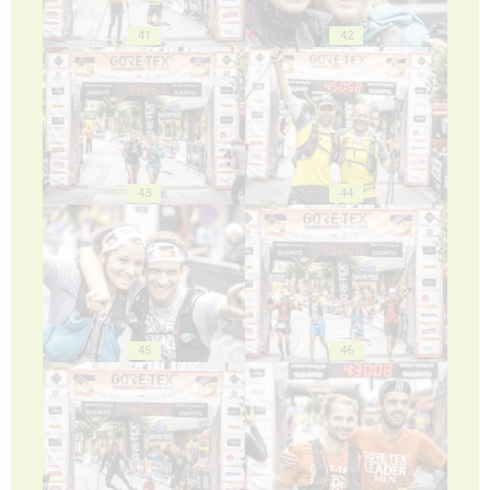
41
42
43
44
45
46