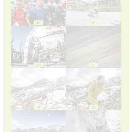
67
68
69
70
71
72