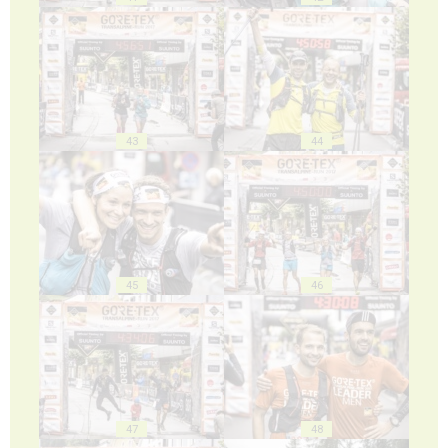
43
44
45
46
47
48