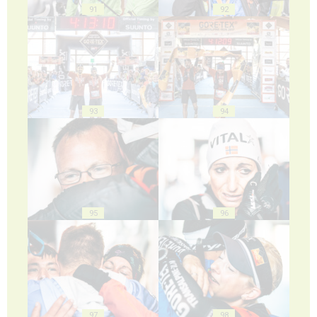
91
92
93
94
95
96
97
98