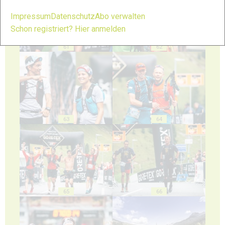
Impressum
Datenschutz
Abo verwalten
Schon registriert? Hier anmelden
61
62
63
64
65
66