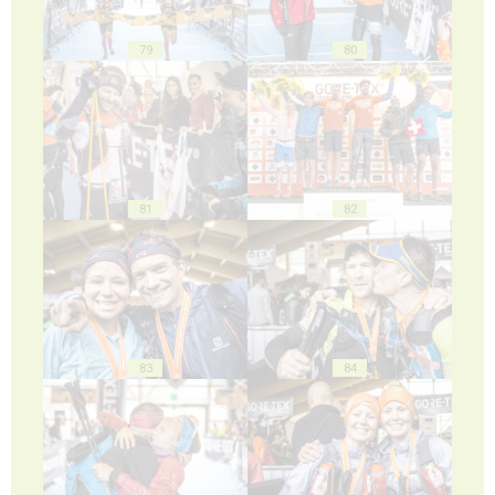
79
80
81
82
83
84