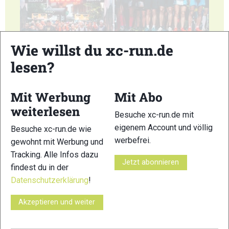
Wie willst du xc-run.de
55
56
lesen?
Mit Werbung
Mit Abo
weiterlesen
Besuche xc-run.de mit
eigenem Account und völlig
Besuche xc-run.de wie
57
58
werbefrei.
gewohnt mit Werbung und
Tracking. Alle Infos dazu
Jetzt abonnieren
findest du in der
Datenschutzerklärung
!
Akzeptieren und weiter
59
60