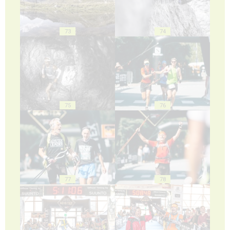
73
74
75
76
77
78