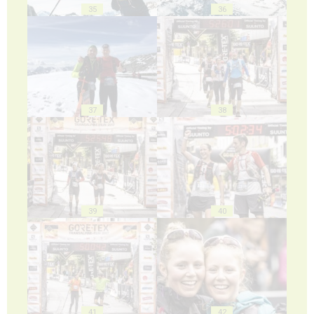
35
36
37
38
39
40
41
42