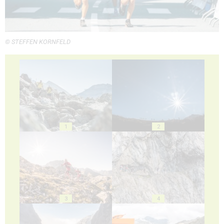
© STEFFEN KORNFELD
1
2
3
4