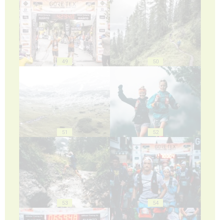
49
50
51
52
53
54