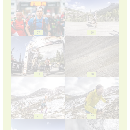
67
68
69
70
71
72