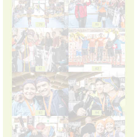
79
80
81
82
83
84