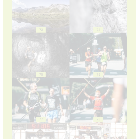
73
74
75
76
77
78