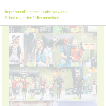
Impressum
Datenschutz
Abo verwalten
Schon registriert? Hier anmelden
61
62
63
64
65
66