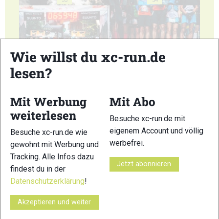
53
54
Wie willst du xc-run.de
lesen?
55
56
Mit Werbung
Mit Abo
weiterlesen
Besuche xc-run.de mit
eigenem Account und völlig
Besuche xc-run.de wie
57
58
werbefrei.
gewohnt mit Werbung und
Tracking. Alle Infos dazu
Jetzt abonnieren
findest du in der
Datenschutzerklärung
!
Akzeptieren und weiter
59
60