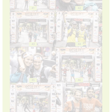
41
42
43
44
45
46