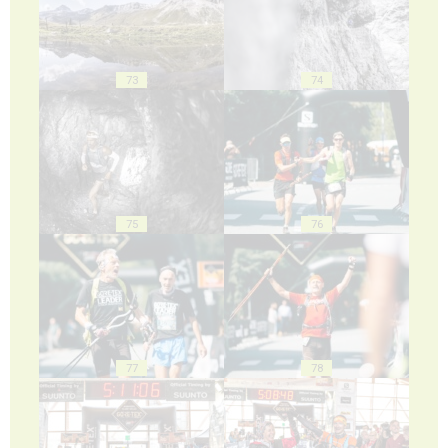
73
74
75
76
77
78