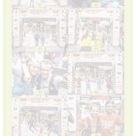
41
42
43
44
45
46
47
48