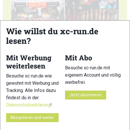
Wie willst du xc-run.de
55
56
lesen?
Mit Werbung
Mit Abo
weiterlesen
Besuche xc-run.de mit
eigenem Account und völlig
Besuche xc-run.de wie
57
58
werbefrei.
gewohnt mit Werbung und
Tracking. Alle Infos dazu
Jetzt abonnieren
findest du in der
Datenschutzerklärung
!
Akzeptieren und weiter
59
60