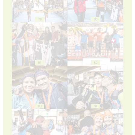
79
80
81
82
83
84