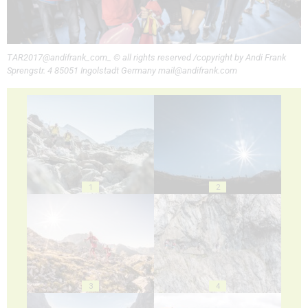
TAR2017@andifrank_com_ © all rights reserved /copyright by Andi Frank
Sprengstr. 4 85051 Ingolstadt Germany mail@andifrank.com
1
2
3
4