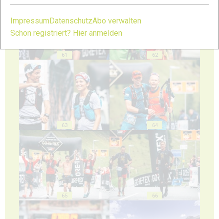
Impressum
Datenschutz
Abo verwalten
Schon registriert? Hier anmelden
61
62
63
64
65
66