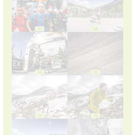
67
68
69
70
71
72