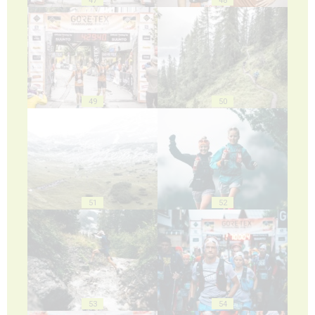
49
50
51
52
53
54