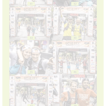
41
42
43
44
45
46
47
48