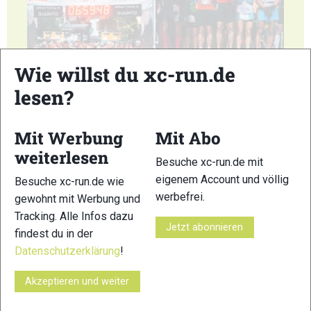
Wie willst du xc-run.de
55
56
lesen?
Mit Werbung
Mit Abo
weiterlesen
Besuche xc-run.de mit
eigenem Account und völlig
Besuche xc-run.de wie
57
58
werbefrei.
gewohnt mit Werbung und
Tracking. Alle Infos dazu
Jetzt abonnieren
findest du in der
Datenschutzerklärung
!
Akzeptieren und weiter
59
60