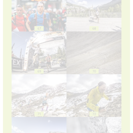
67
68
69
70
71
72