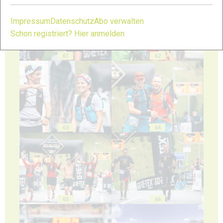
Impressum
Datenschutz
Abo verwalten
Schon registriert? Hier anmelden
61
62
63
64
65
66