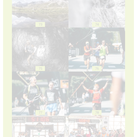
73
74
75
76
77
78