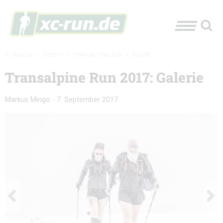
XC-RUN.DE
»
EVENTS
»
TRANSALPINE RUN
»
BILDER
Transalpine Run 2017: Galerie
Markus Mingo
-
7. September 2017