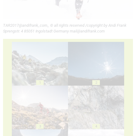
TAR2017@andifrank_com_ © all rights reserved /copyright by Andi Frank
Sprengstr. 4 85051 Ingolstadt Germany mail@andifrank.com
1
2
3
4