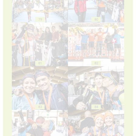
79
80
81
82
83
84