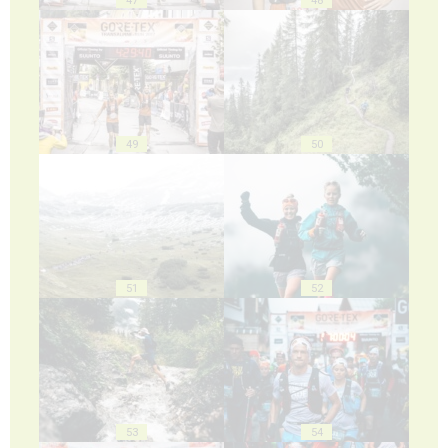
49
50
51
52
53
54