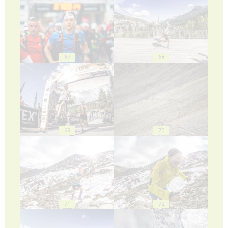
67
68
69
70
71
72