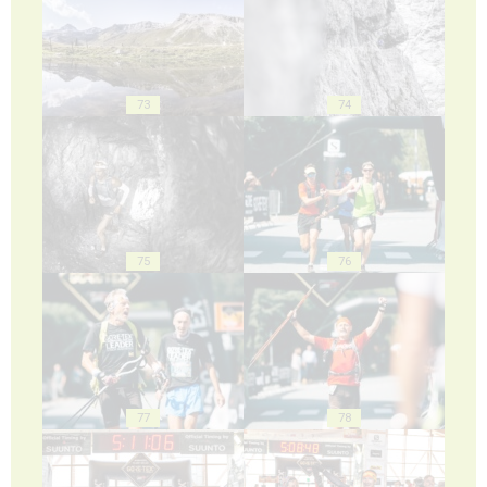
73
74
75
76
77
78