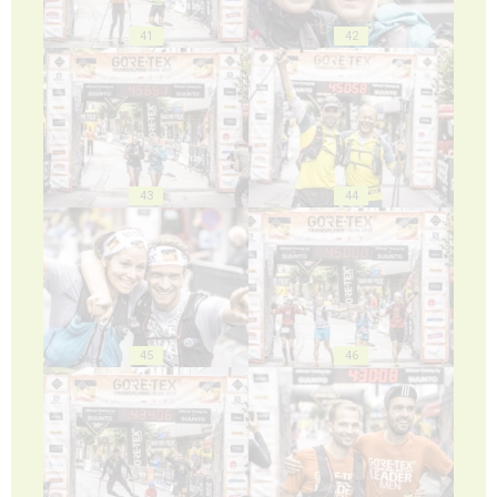
41
42
43
44
45
46