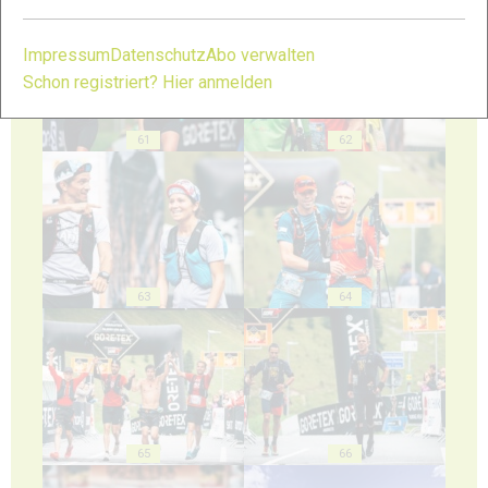
Impressum
Datenschutz
Abo verwalten
Schon registriert? Hier anmelden
61
62
63
64
65
66