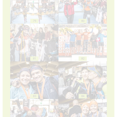
79
80
81
82
83
84