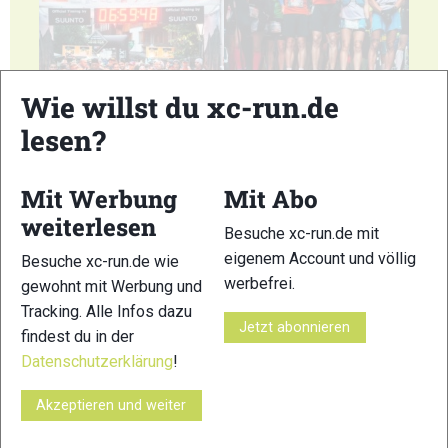
Wie willst du xc-run.de
55
56
lesen?
Mit Werbung
Mit Abo
weiterlesen
Besuche xc-run.de mit
eigenem Account und völlig
Besuche xc-run.de wie
57
58
werbefrei.
gewohnt mit Werbung und
Tracking. Alle Infos dazu
Jetzt abonnieren
findest du in der
Datenschutzerklärung
!
Akzeptieren und weiter
59
60