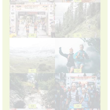
49
50
51
52
53
54