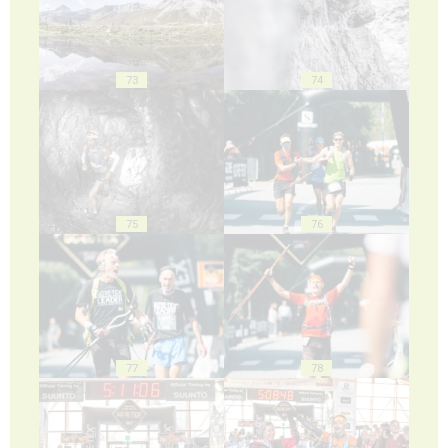
73
74
75
76
77
78