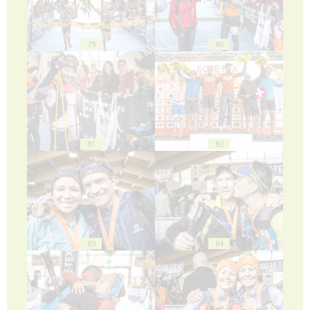
79
80
81
82
83
84