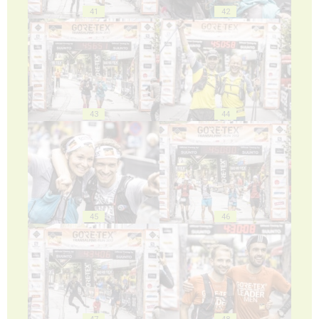
41
42
43
44
45
46
47
48