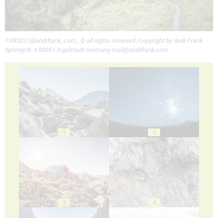
TAR2017@andifrank_com_ © all rights reserved /copyright by Andi Frank
Sprengstr. 4 85051 Ingolstadt Germany mail@andifrank.com
1
2
3
4