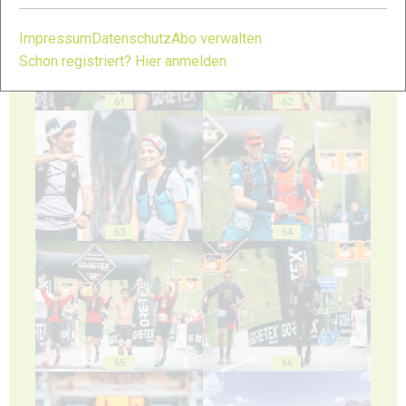
Impressum
Datenschutz
Abo verwalten
Schon registriert? Hier anmelden
61
62
63
64
65
66