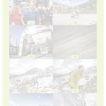
67
68
69
70
71
72