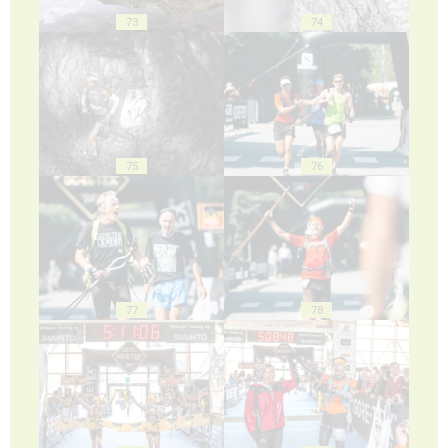
73
74
75
76
77
78