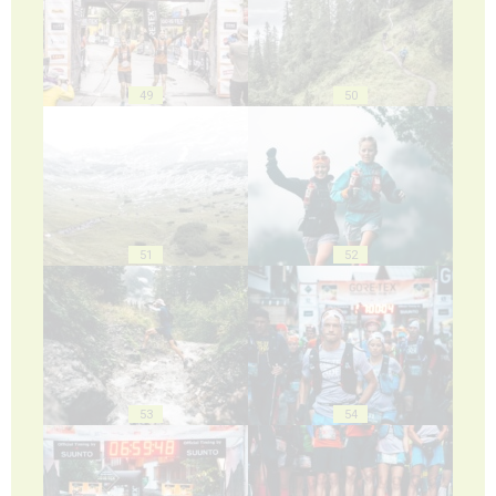
49
50
51
52
53
54