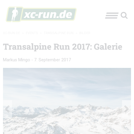
XC-RUN.DE
»
EVENTS
»
TRANSALPINE RUN
»
BILDER
Transalpine Run 2017: Galerie
Markus Mingo
-
7. September 2017