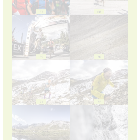
67
68
69
70
71
72