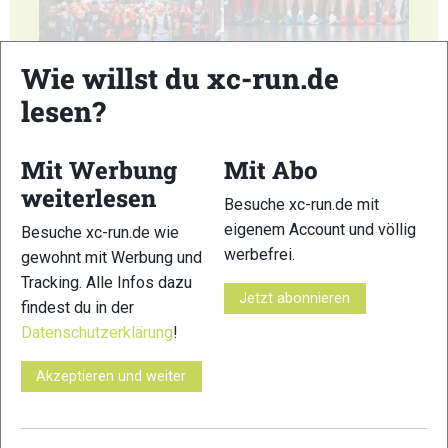
Wie willst du xc-run.de
55
56
lesen?
Mit Werbung
Mit Abo
weiterlesen
Besuche xc-run.de mit
57
58
eigenem Account und völlig
Besuche xc-run.de wie
werbefrei.
gewohnt mit Werbung und
Tracking. Alle Infos dazu
Jetzt abonnieren
findest du in der
Datenschutzerklärung
!
59
60
Akzeptieren und weiter