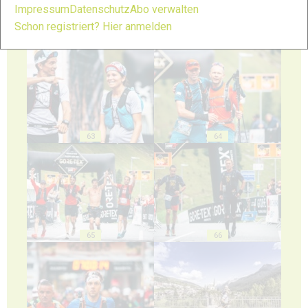
Impressum
Datenschutz
Abo verwalten
Schon registriert? Hier anmelden
61
62
63
64
65
66