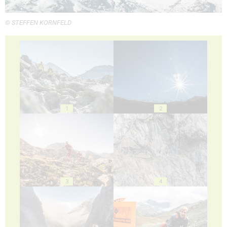
© STEFFEN KORNFELD
1
2
3
4