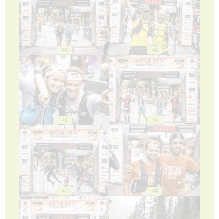
43
44
45
46
47
48