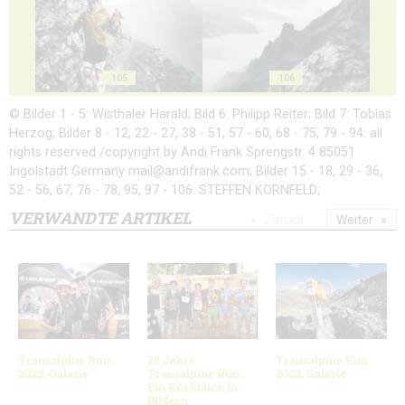
105
106
© Bilder 1 - 5: Wisthaler Harald; Bild 6: Philipp Reiter; Bild 7: Tobias
Herzog; Bilder 8 - 12, 22 - 27, 38 - 51, 57 - 60, 68 - 75, 79 - 94: all
rights reserved /copyright by Andi Frank Sprengstr. 4 85051
Ingolstadt Germany mail@andifrank.com; Bilder 15 - 18, 29 - 36,
52 - 56, 67, 76 - 78, 95, 97 - 106: STEFFEN KORNFELD;
VERWANDTE ARTIKEL
Zurück
Weiter
Transalpine Run
20 Jahre
Transalpine Run
2025: Galerie
Transalpine Run:
2023: Galerie
Ein Rückblick in
Bildern