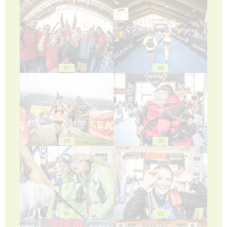
87
88
89
90
91
92