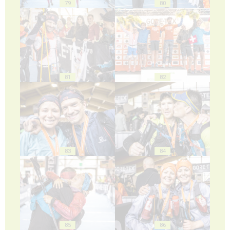
79
80
81
82
83
84
85
86