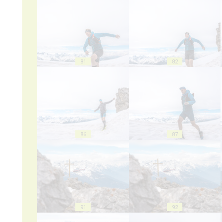
81
82
86
87
91
92