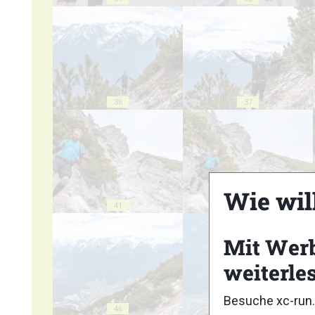
36
37
Wie wil
41
42
Mit Wer
weiterle
Besuche xc-run.
46
47