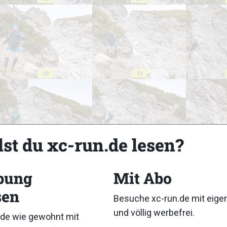
38
39
lst du xc-run.de lesen?
43
44
bung
Mit Abo
sen
Besuche xc-run.de mit eig
und völlig werbefrei.
de wie gewohnt mit
48
49