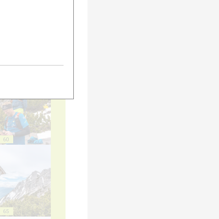
55
60
65