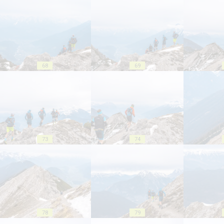
68
69
73
74
78
79