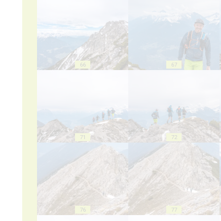
66
67
71
72
76
77