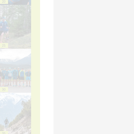
20
25
30
35