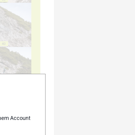
40
45
enem Account
50