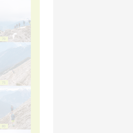
70
75
80