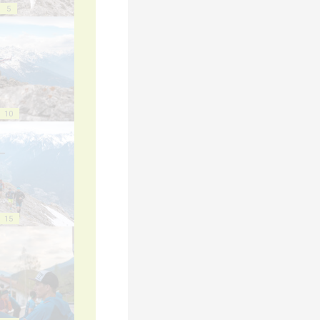
5
10
15