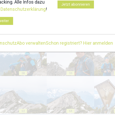
cking. Alle Infos dazu
Jetzt abonnieren
r
Datenschutzerklärung
!
weiter
53
54
enschutz
Abo verwalten
Schon registriert? Hier anmelden
58
59
63
64