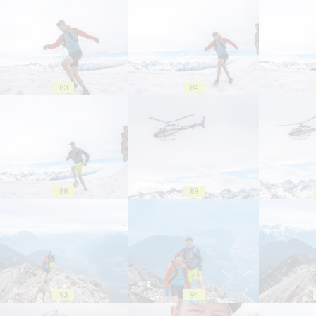
83
84
88
89
93
94