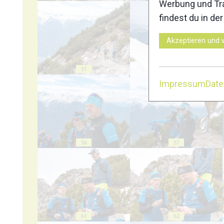
Werbung und Tra
findest du in de
Akzeptieren und 
51
52
Impressum
Dat
56
57
61
62