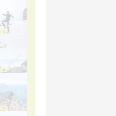
85
90
95