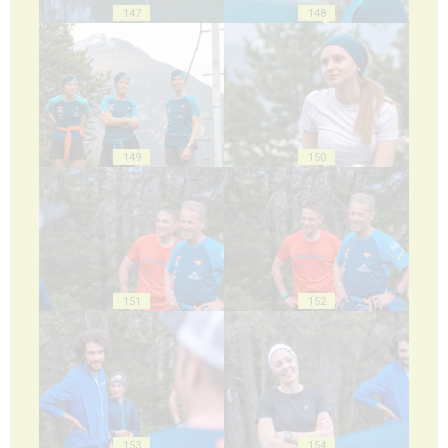
147
148
149
150
151
152
153
154