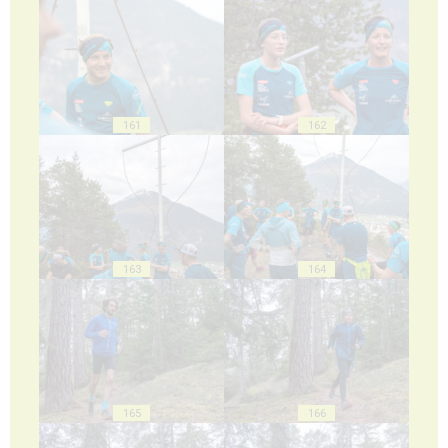
161
162
163
164
165
166