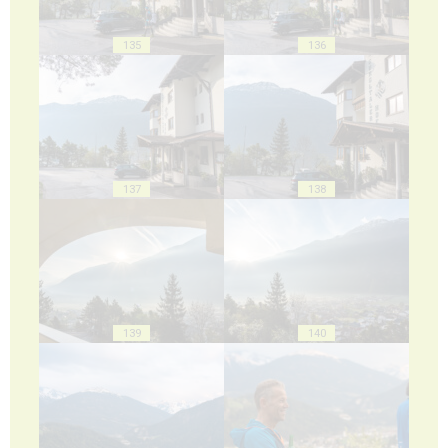
135
136
137
138
139
140