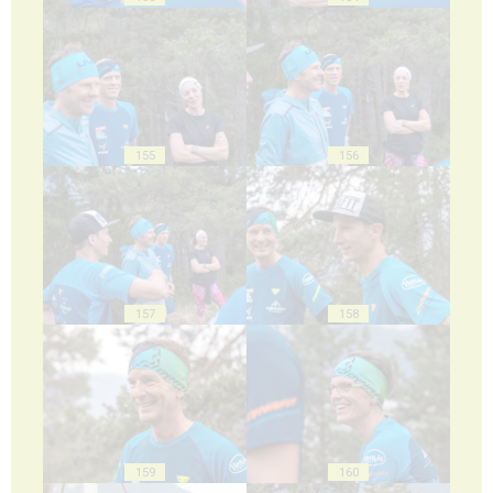
155
156
157
158
159
160