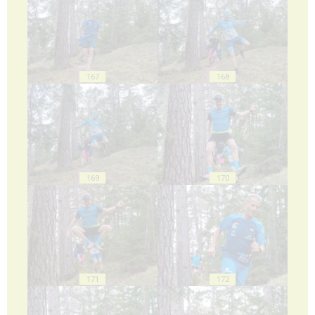
167
168
169
170
171
172