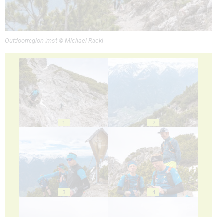
Outdoorregion Imst © Michael Rackl
1
2
3
4