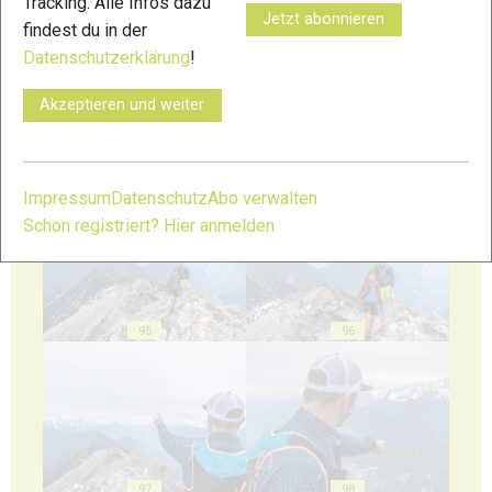
Tracking. Alle Infos dazu
91
92
Jetzt abonnieren
findest du in der
Datenschutzerklärung
!
Akzeptieren und weiter
93
94
Impressum
Datenschutz
Abo verwalten
Schon registriert? Hier anmelden
95
96
97
98