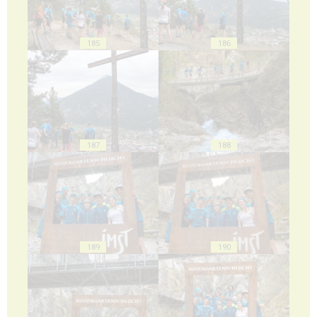
185
186
187
188
189
190