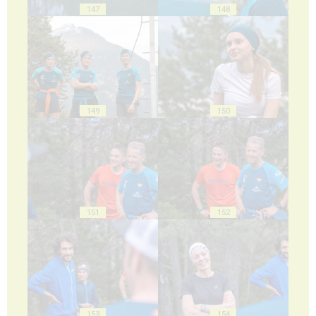
147
148
149
150
151
152
153
154