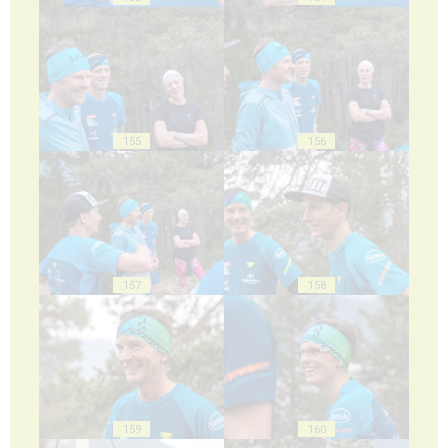
155
156
157
158
159
160