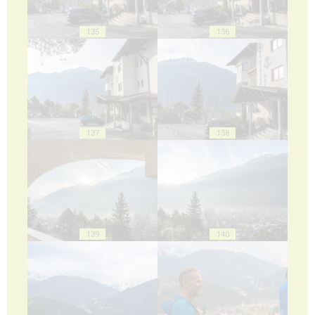
135
136
137
138
139
140