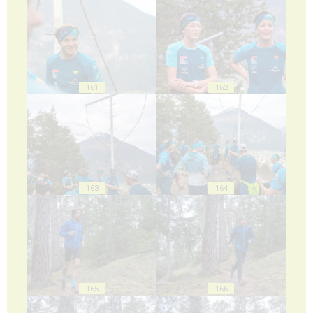
161
162
163
164
165
166