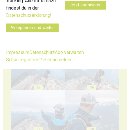
Tracking. Alle Infos dazu
91
92
Jetzt abonnieren
findest du in der
Datenschutzerklärung
!
Akzeptieren und weiter
93
94
Impressum
Datenschutz
Abo verwalten
Schon registriert? Hier anmelden
95
96
97
98