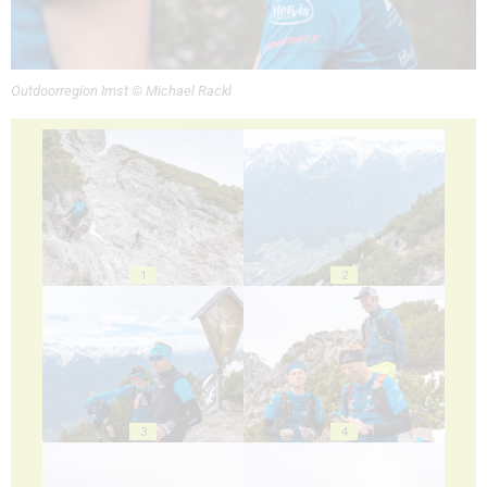
Outdoorregion Imst © Michael Rackl
1
2
3
4