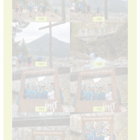
185
186
187
188
189
190