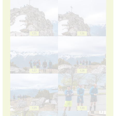
125
126
127
128
129
130