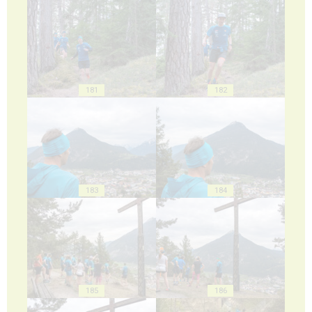
181
182
183
184
185
186