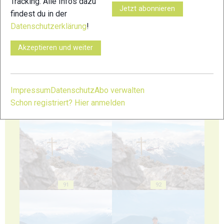
Tracking. Alle Infos dazu
Jetzt abonnieren
findest du in der
Datenschutzerklärung
!
87
88
Akzeptieren und weiter
Impressum
Datenschutz
Abo verwalten
Schon registriert? Hier anmelden
89
90
91
92