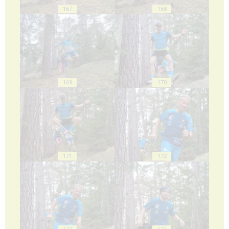
167
168
169
170
171
172