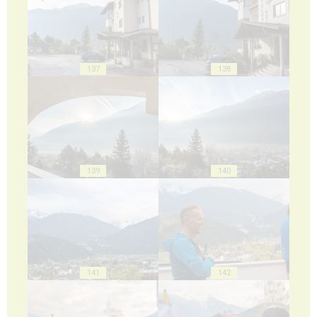
137
138
139
140
141
142