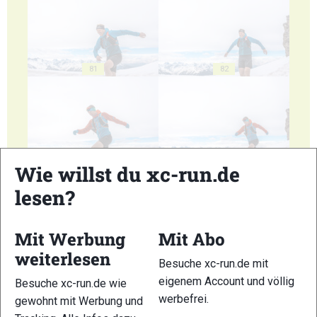
81
82
Wie willst du xc-run.de
83
84
lesen?
Mit Werbung
Mit Abo
weiterlesen
Besuche xc-run.de mit
85
86
eigenem Account und völlig
Besuche xc-run.de wie
werbefrei.
gewohnt mit Werbung und