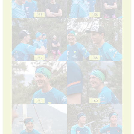
155
156
157
158
159
160