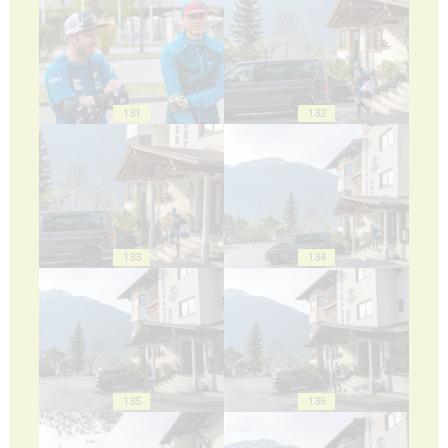
131
132
133
134
135
136