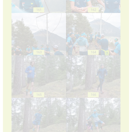
161
162
163
164
165
166