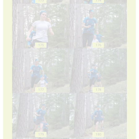
173
174
175
176
177
178
179
180