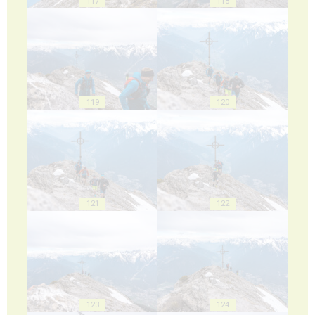
117
118
119
120
121
122
123
124