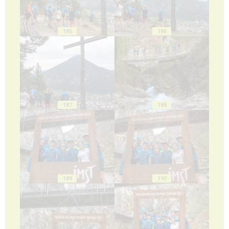
185
186
187
188
189
190