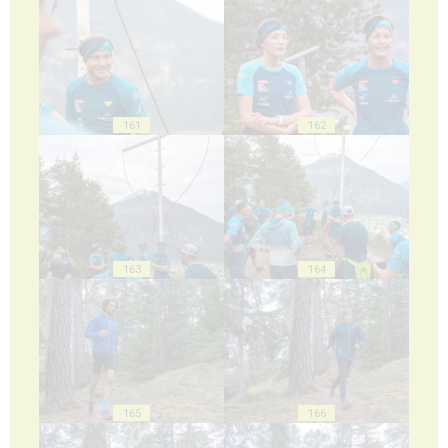
161
162
163
164
165
166