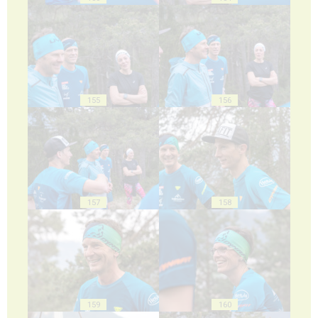
155
156
157
158
159
160