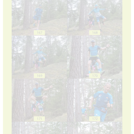
167
168
169
170
171
172