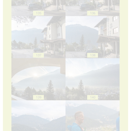
135
136
137
138
139
140