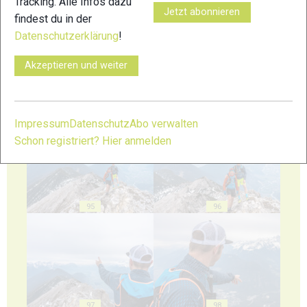
Tracking. Alle Infos dazu
91
92
Jetzt abonnieren
findest du in der
Datenschutzerklärung
!
Akzeptieren und weiter
93
94
Impressum
Datenschutz
Abo verwalten
Schon registriert? Hier anmelden
95
96
97
98