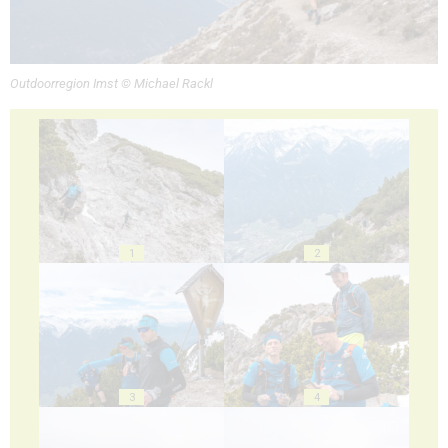
Outdoorregion Imst © Michael Rackl
1
2
3
4