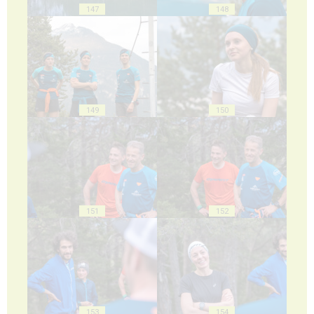
147
148
149
150
151
152
153
154