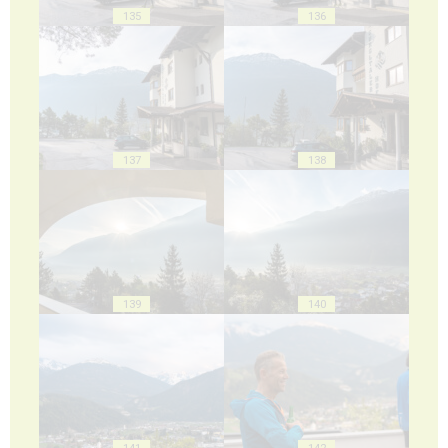
135
136
137
138
139
140
141
142