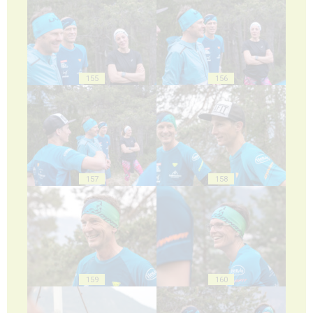
155
156
157
158
159
160