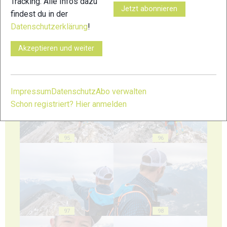
Tracking. Alle Infos dazu
Jetzt abonnieren
findest du in der
Datenschutzerklärung
!
Akzeptieren und weiter
93
94
Impressum
Datenschutz
Abo verwalten
Schon registriert? Hier anmelden
95
96
97
98