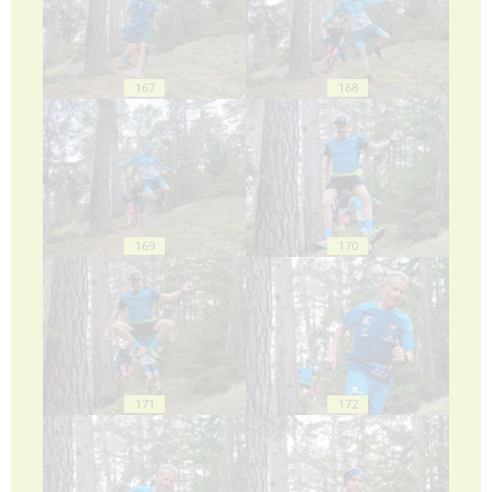
167
168
169
170
171
172