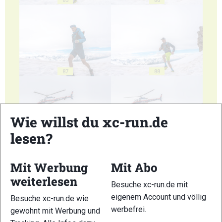
87
88
Wie willst du xc-run.de
lesen?
89
90
Mit Werbung
Mit Abo
weiterlesen
Besuche xc-run.de mit
eigenem Account und völlig
Besuche xc-run.de wie
werbefrei.
gewohnt mit Werbung und
91
92