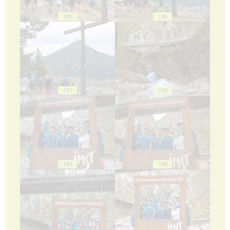
185
186
187
188
189
190