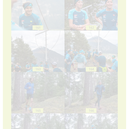
161
162
163
164
165
166