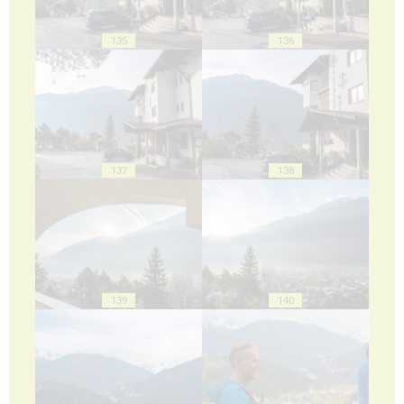
135
136
137
138
139
140