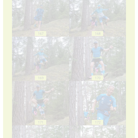
167
168
169
170
171
172