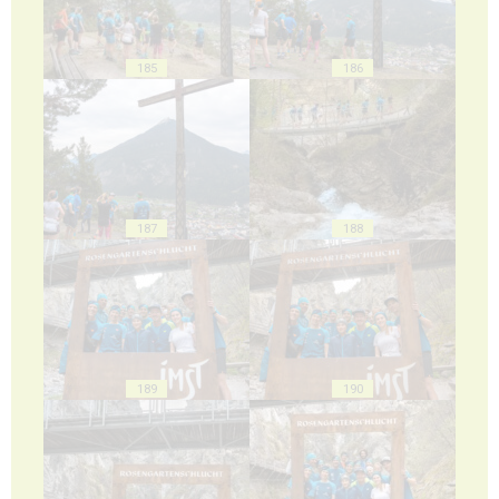
185
186
187
188
189
190