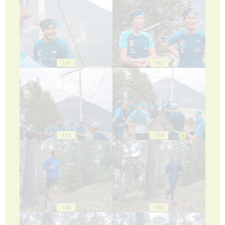
161
162
163
164
165
166