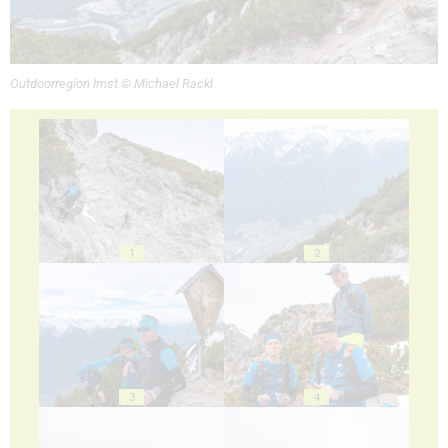
Outdoorregion Imst © Michael Rackl
1
2
3
4