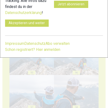
Tracking. Alle Infos dazu
91
92
Jetzt abonnieren
findest du in der
Datenschutzerklärung
!
Akzeptieren und weiter
93
94
Impressum
Datenschutz
Abo verwalten
Schon registriert? Hier anmelden
95
96
97
98