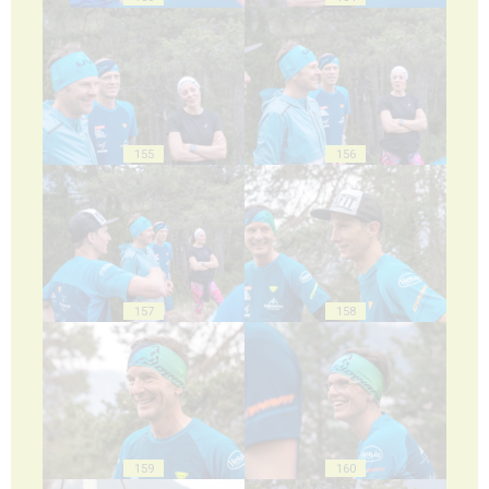
155
156
157
158
159
160