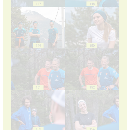
147
148
149
150
151
152
153
154