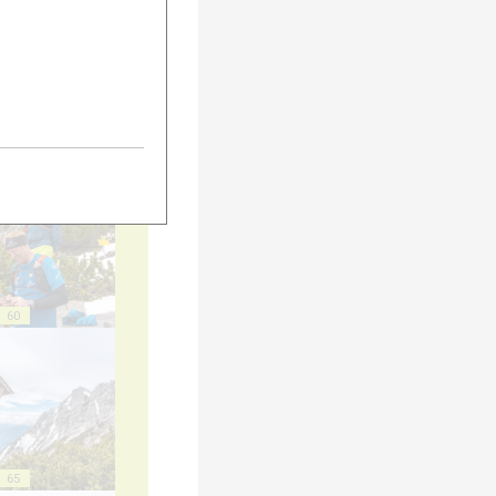
55
60
65