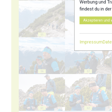
Werbung und Tra
findest du in de
Akzeptieren und 
51
52
Impressum
Dat
56
57
61
62