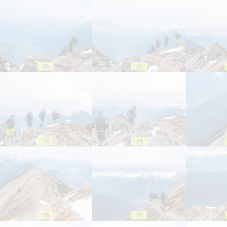
68
69
73
74
78
79