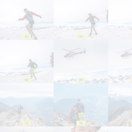
83
84
88
89
93
94