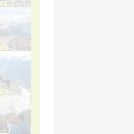
5
10
15