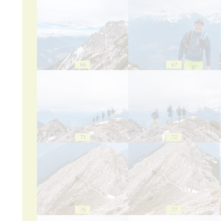
66
67
71
72
76
77