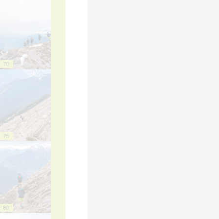
70
75
80