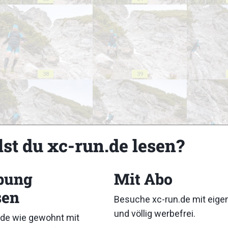
38
39
lst du xc-run.de lesen?
43
44
bung
Mit Abo
sen
Besuche xc-run.de mit eig
und völlig werbefrei.
de wie gewohnt mit
48
49