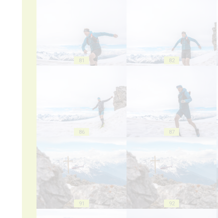
81
82
86
87
91
92