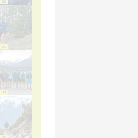
20
25
30
35