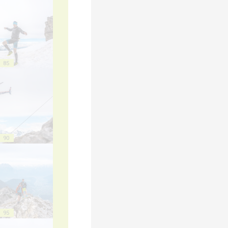
85
90
95