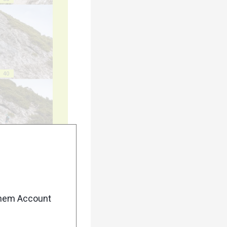
40
45
enem Account
50