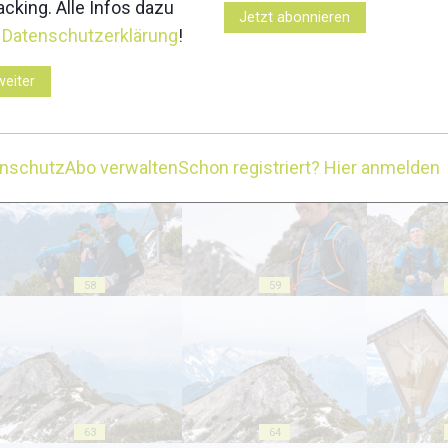
cking. Alle Infos dazu
Jetzt abonnieren
r
Datenschutzerklärung
!
weiter
53
54
enschutz
Abo verwalten
Schon registriert? Hier anmelden
58
59
63
64