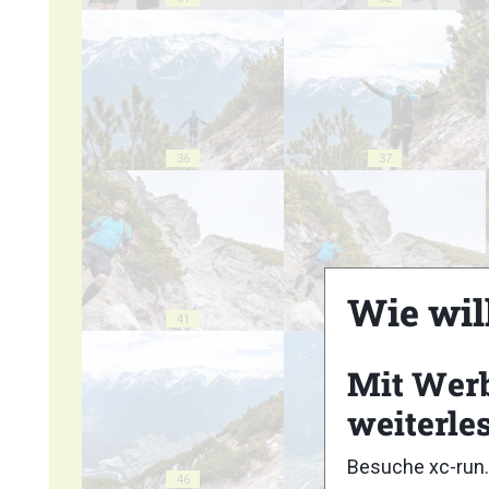
36
37
Wie wil
41
42
Mit Wer
weiterle
Besuche xc-run.
46
47