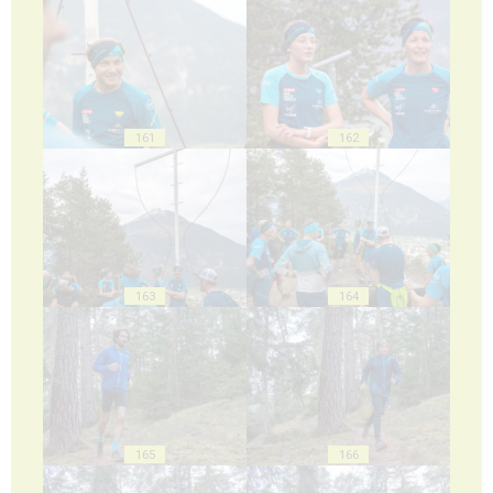
161
162
163
164
165
166