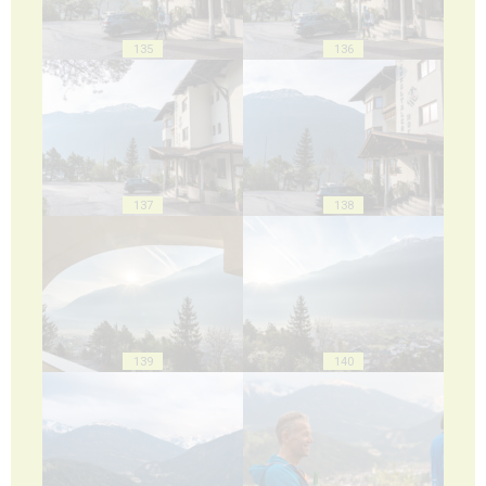
135
136
137
138
139
140