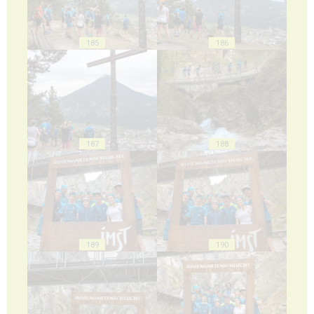
185
186
187
188
189
190