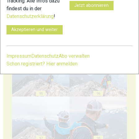
Tracking. Alle Infos dazu
91
92
Jetzt abonnieren
findest du in der
Datenschutzerklärung
!
Akzeptieren und weiter
93
94
Impressum
Datenschutz
Abo verwalten
Schon registriert? Hier anmelden
95
96
97
98