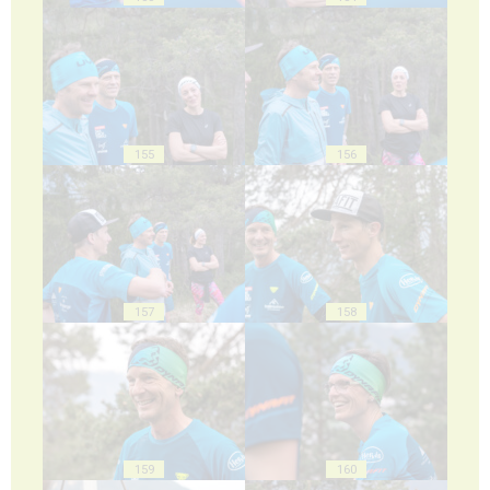
155
156
157
158
159
160