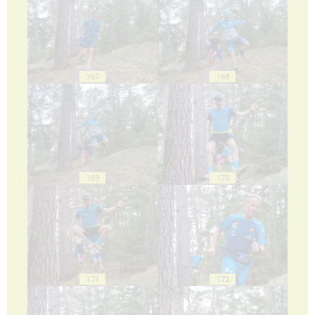
167
168
169
170
171
172