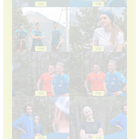
147
148
149
150
151
152
153
154