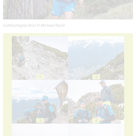
Outdoorregion Imst © Michael Rackl
1
2
3
4