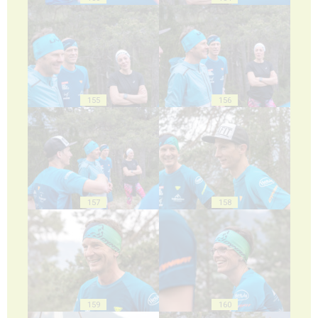
155
156
157
158
159
160