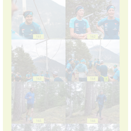
161
162
163
164
165
166