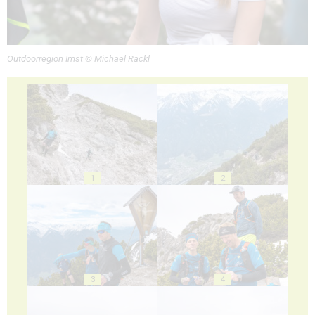
Outdoorregion Imst © Michael Rackl
1
2
3
4