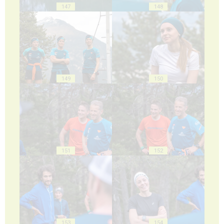
147
148
149
150
151
152
153
154