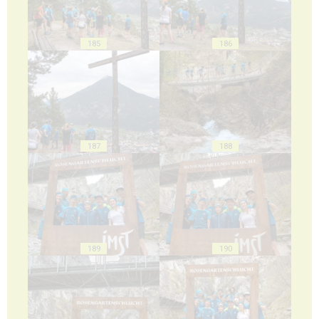
185
186
187
188
189
190