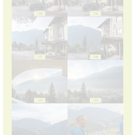
135
136
137
138
139
140