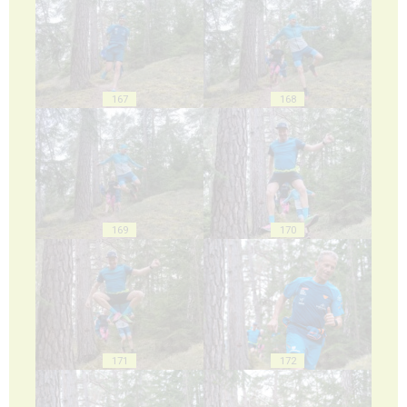
167
168
169
170
171
172