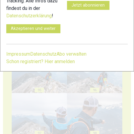
Tracking. Alle Infos dazu
91
92
Jetzt abonnieren
findest du in der
Datenschutzerklärung
!
Akzeptieren und weiter
93
94
Impressum
Datenschutz
Abo verwalten
Schon registriert? Hier anmelden
95
96
97
98