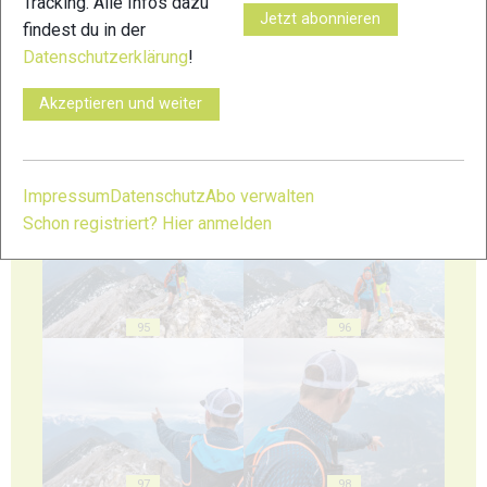
Tracking. Alle Infos dazu
91
92
Jetzt abonnieren
findest du in der
Datenschutzerklärung
!
Akzeptieren und weiter
93
94
Impressum
Datenschutz
Abo verwalten
Schon registriert? Hier anmelden
95
96
97
98