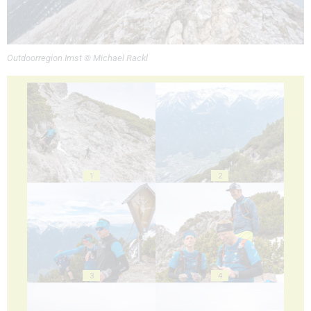
Outdoorregion Imst © Michael Rackl
1
2
3
4