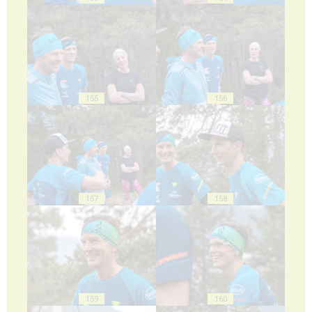
155
156
157
158
159
160