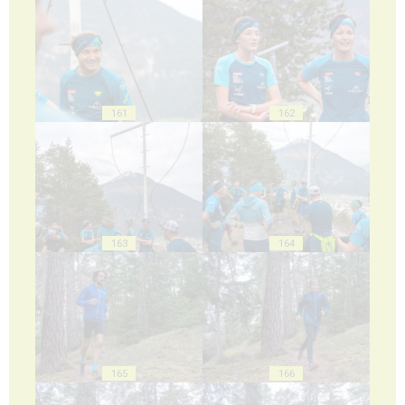
161
162
163
164
165
166