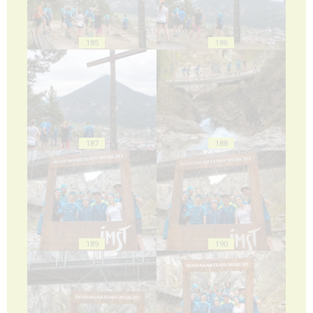
185
186
187
188
189
190