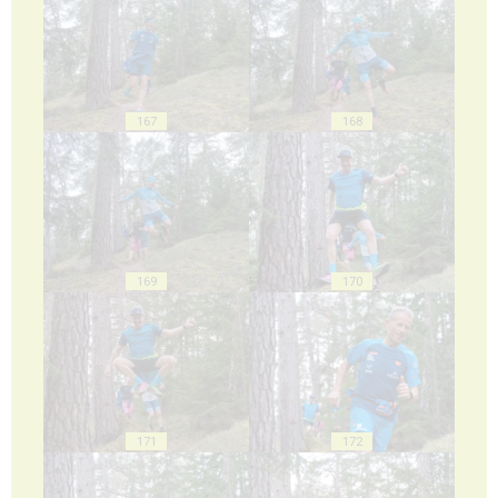
167
168
169
170
171
172