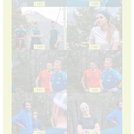
147
148
149
150
151
152
153
154