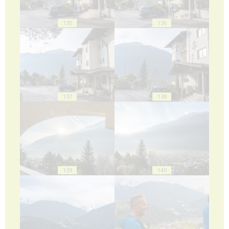
135
136
137
138
139
140