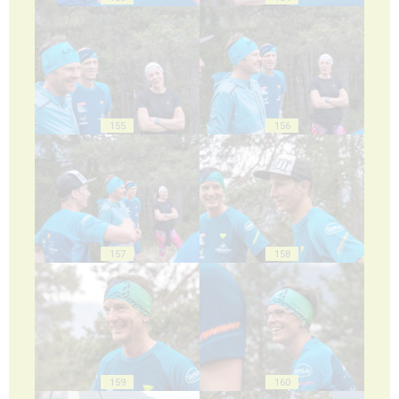
155
156
157
158
159
160