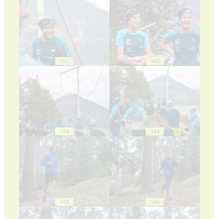
161
162
163
164
165
166