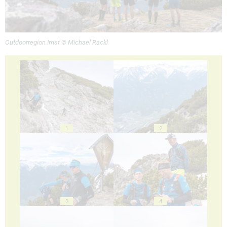
Outdoorregion Imst © Michael Rackl
1
2
3
4