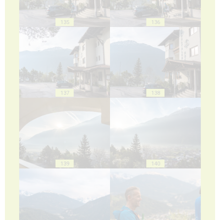
135
136
137
138
139
140