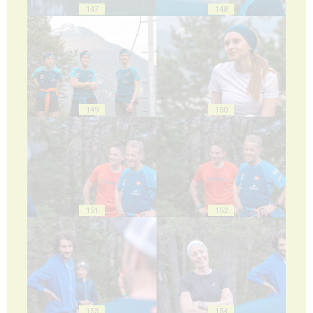
147
148
149
150
151
152
153
154