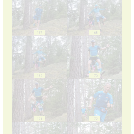
167
168
169
170
171
172