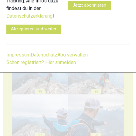
Tracking. Alle Infos dazu
91
92
Jetzt abonnieren
findest du in der
Datenschutzerklärung
!
Akzeptieren und weiter
93
94
Impressum
Datenschutz
Abo verwalten
Schon registriert? Hier anmelden
95
96
97
98