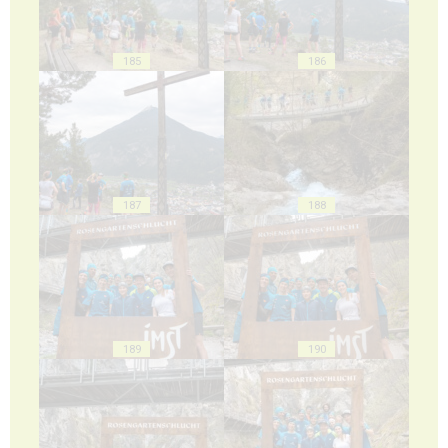
185
186
187
188
189
190