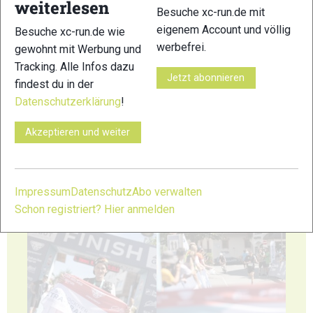
weiterlesen
Besuche xc-run.de mit
41
42
eigenem Account und völlig
Besuche xc-run.de wie
werbefrei.
gewohnt mit Werbung und
Tracking. Alle Infos dazu
Jetzt abonnieren
findest du in der
Datenschutzerklärung
!
43
44
Akzeptieren und weiter
Impressum
Datenschutz
Abo verwalten
Schon registriert? Hier anmelden
45
46