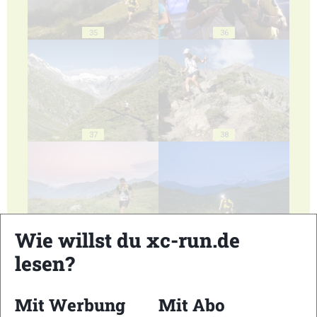
35
36
37
38
Wie willst du xc-run.de
39
40
lesen?
Mit Werbung
Mit Abo