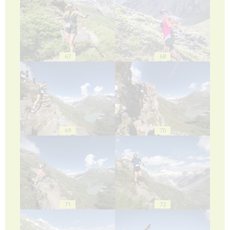
67
68
69
70
71
72