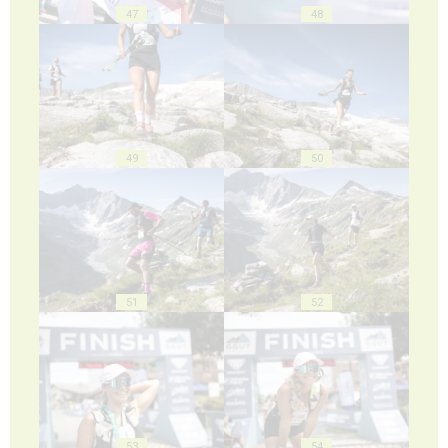
47
48
49
50
51
52
53
54