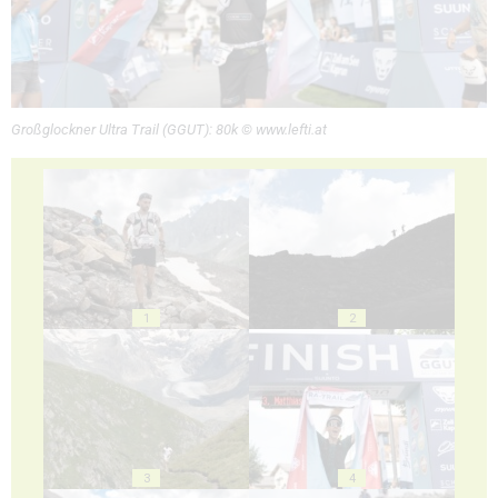
Großglockner Ultra Trail (GGUT): 80k © www.lefti.at
1
2
3
4