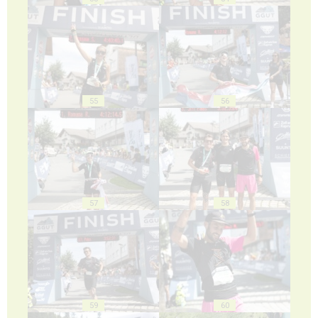
55
56
57
58
59
60