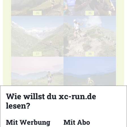
35
36
37
38
Wie willst du xc-run.de
39
40
lesen?
Mit Werbung
Mit Abo