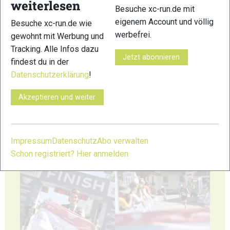
weiterlesen
Besuche xc-run.de mit
41
42
eigenem Account und völlig
Besuche xc-run.de wie
werbefrei.
gewohnt mit Werbung und
Tracking. Alle Infos dazu
Jetzt abonnieren
findest du in der
Datenschutzerklärung
!
43
44
Akzeptieren und weiter
Impressum
Datenschutz
Abo verwalten
Schon registriert? Hier anmelden
45
46