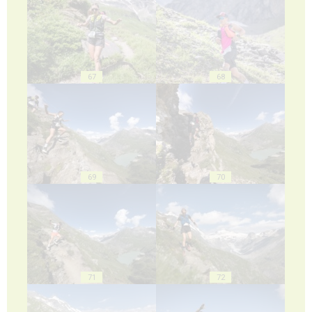
67
68
69
70
71
72