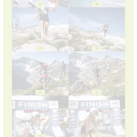
47
48
49
50
51
52
53
54