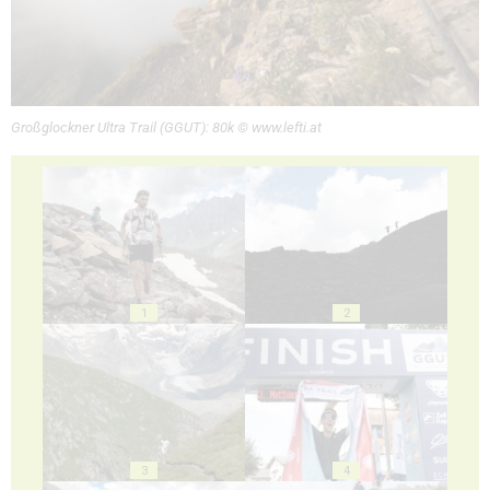
Großglockner Ultra Trail (GGUT): 80k © www.lefti.at
1
2
3
4