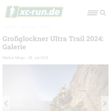
XC-RUN.DE
»
AKTUELLES
»
FOTOS
Großglockner Ultra Trail 2024:
Galerie
Markus Mingo
-
28. Juli 2024