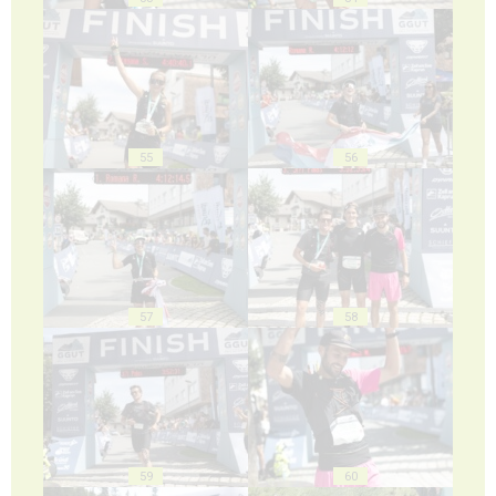
55
56
57
58
59
60