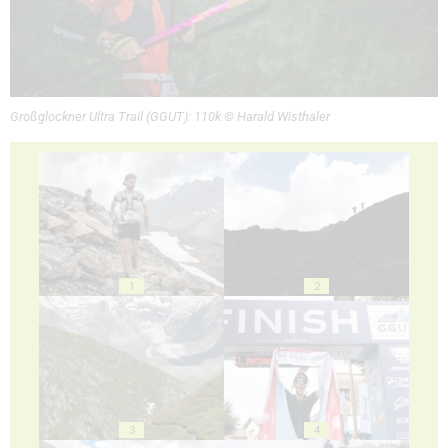
Großglockner Ultra Trail (GGUT): 110k © Harald Wisthaler
1
2
3
4