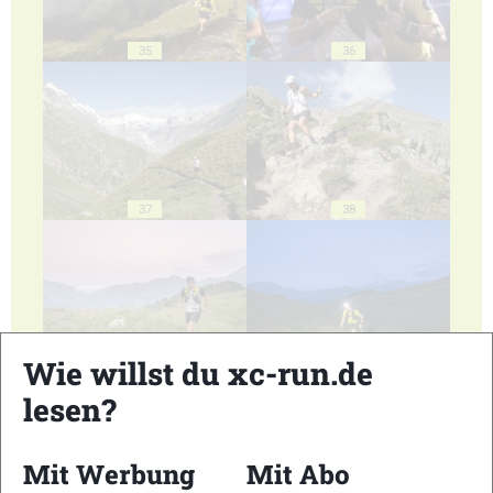
35
36
37
38
Wie willst du xc-run.de
39
40
lesen?
Mit Werbung
Mit Abo