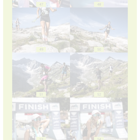
47
48
49
50
51
52
53
54