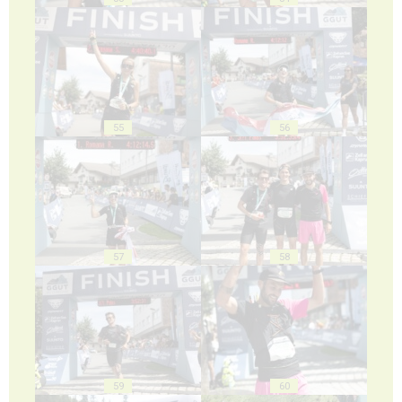
55
56
57
58
59
60