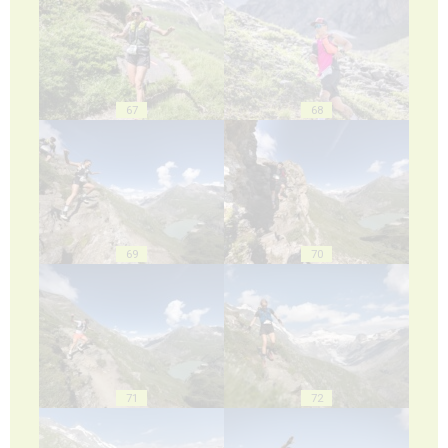
67
68
69
70
71
72