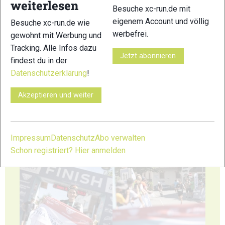
weiterlesen
Besuche xc-run.de mit
41
42
eigenem Account und völlig
Besuche xc-run.de wie
werbefrei.
gewohnt mit Werbung und
Tracking. Alle Infos dazu
Jetzt abonnieren
findest du in der
Datenschutzerklärung
!
43
44
Akzeptieren und weiter
Impressum
Datenschutz
Abo verwalten
Schon registriert? Hier anmelden
45
46