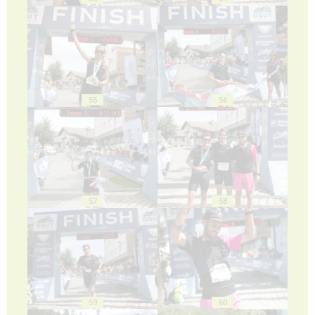
55
56
57
58
59
60