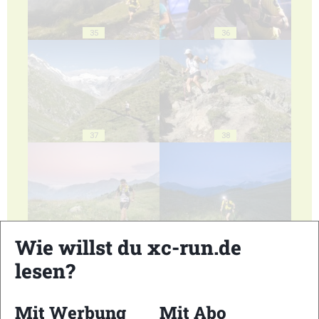
35
36
37
38
39
40
Wie willst du xc-run.de
lesen?
Mit Werbung
Mit Abo