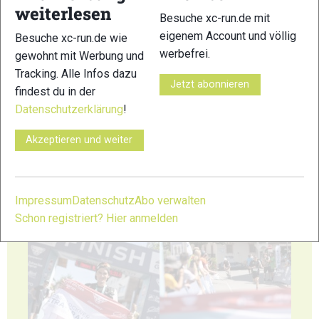
weiterlesen
Besuche xc-run.de mit
41
42
eigenem Account und völlig
Besuche xc-run.de wie
werbefrei.
gewohnt mit Werbung und
Tracking. Alle Infos dazu
Jetzt abonnieren
findest du in der
Datenschutzerklärung
!
43
44
Akzeptieren und weiter
Impressum
Datenschutz
Abo verwalten
Schon registriert? Hier anmelden
45
46