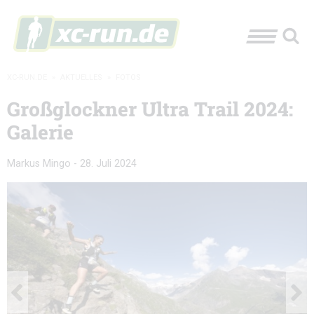
XC-RUN.DE
»
AKTUELLES
»
FOTOS
Großglockner Ultra Trail 2024:
Galerie
Markus Mingo
-
28. Juli 2024