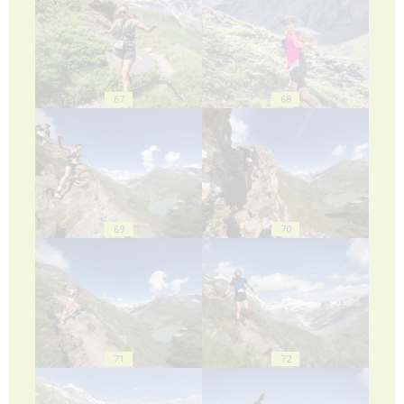
67
68
69
70
71
72