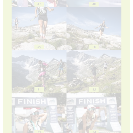
47
48
49
50
51
52
53
54