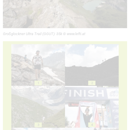
Großglockner Ultra Trail (GGUT): 35k © www.lefti.at
1
2
3
4