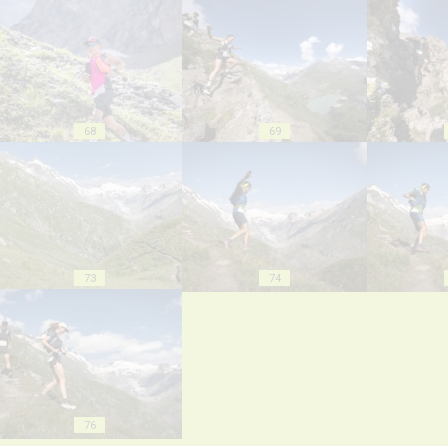
68
69
73
74
76