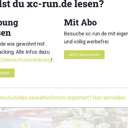
lst du xc-run.de lesen?
bung
Mit Abo
sen
Besuche xc-run.de mit eig
und völlig werbefrei.
38
39
de wie gewohnt mit
cking. Alle Infos dazu
Jetzt abonnieren
r
Datenschutzerklärung
!
weiter
43
44
enschutz
Abo verwalten
Schon registriert? Hier anmelden
48
49