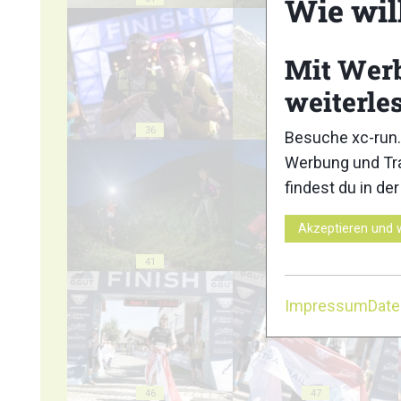
Wie wil
Mit Wer
weiterle
36
37
Besuche xc-run.
Werbung und Tra
findest du in de
Akzeptieren und 
41
42
Impressum
Dat
46
47