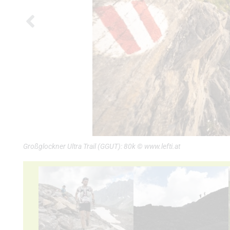
Großglockner Ultra Trail (GGUT): 80k © www.lefti.at