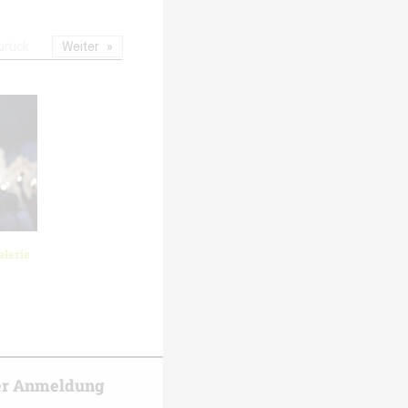
urück
Weiter
lerie
er Anmeldung