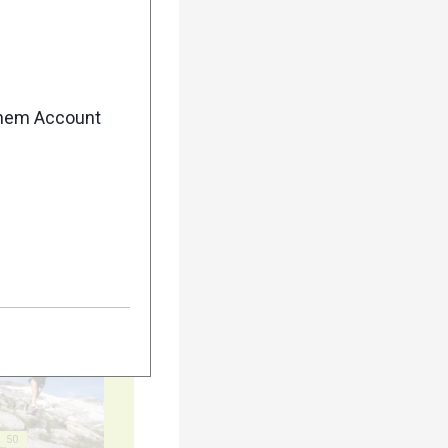
enem Account
40
45
50