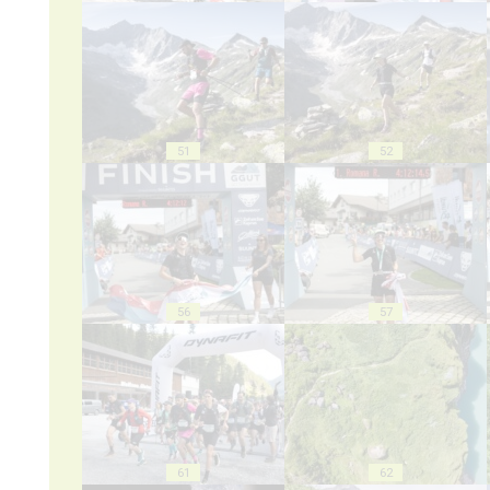
51
52
56
57
61
62