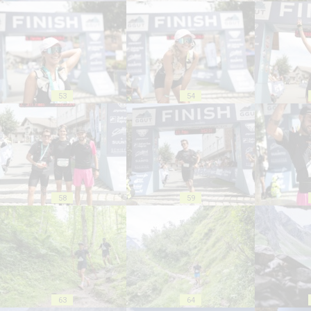
53
54
58
59
63
64