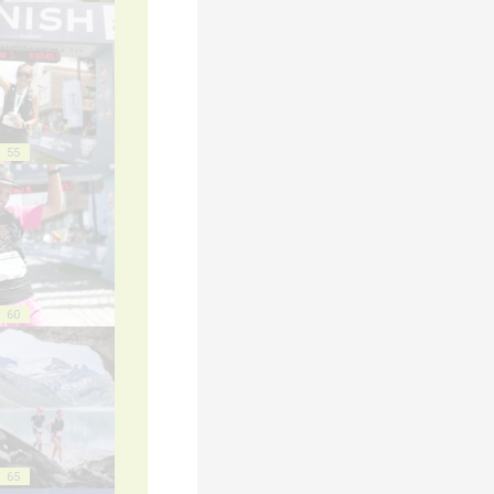
55
60
65