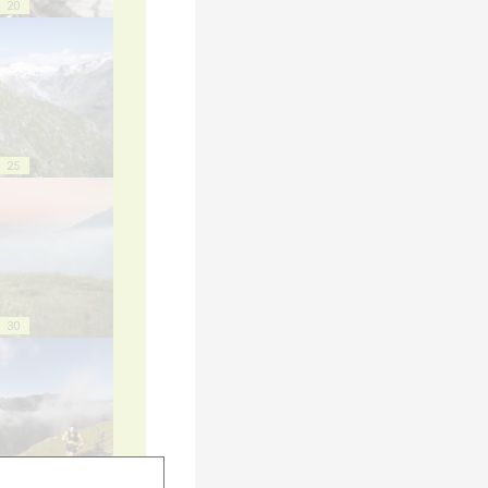
20
25
30
35