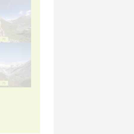
70
75