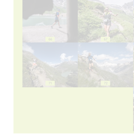
66
67
71
72