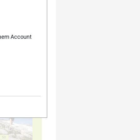
enem Account
40
45
50