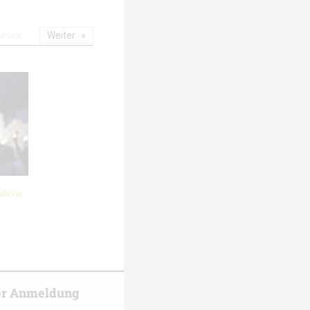
urück
Weiter
lerie
er Anmeldung