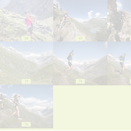
68
69
73
74
76