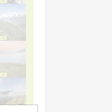
20
25
30
35