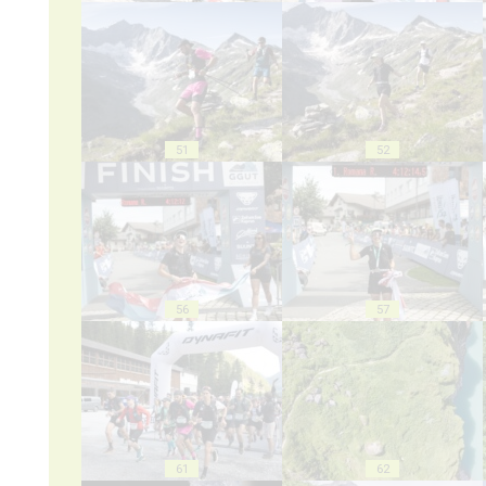
51
52
56
57
61
62