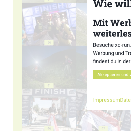
Wie wil
Mit Wer
weiterle
36
37
Besuche xc-run.
Werbung und Tra
findest du in de
Akzeptieren und 
41
42
Impressum
Dat
46
47