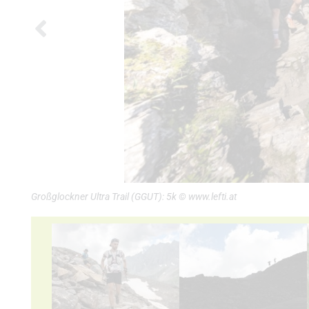
Großglockner Ultra Trail (GGUT): 5k © www.lefti.at