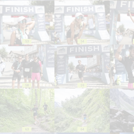
53
54
58
59
63
64