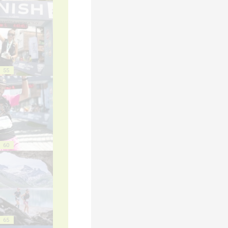
55
60
65