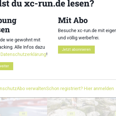
lst du xc-run.de lesen?
bung
Mit Abo
sen
Besuche xc-run.de mit eig
und völlig werbefrei.
38
39
de wie gewohnt mit
cking. Alle Infos dazu
Jetzt abonnieren
r
Datenschutzerklärung
!
weiter
43
44
enschutz
Abo verwalten
Schon registriert? Hier anmelden
48
49