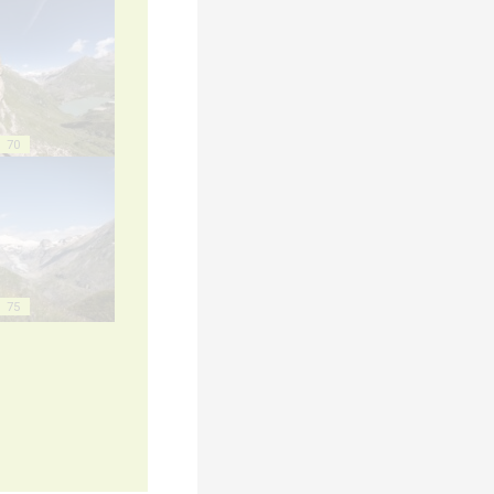
70
75