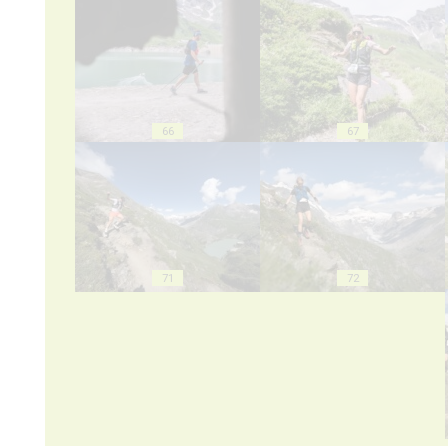
66
67
71
72