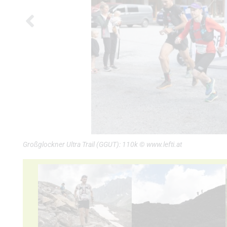
Großglockner Ultra Trail (GGUT): 110k © www.lefti.at