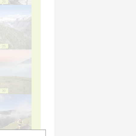
20
25
30
35