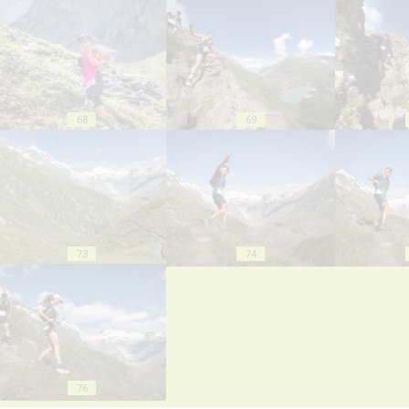
68
69
73
74
76