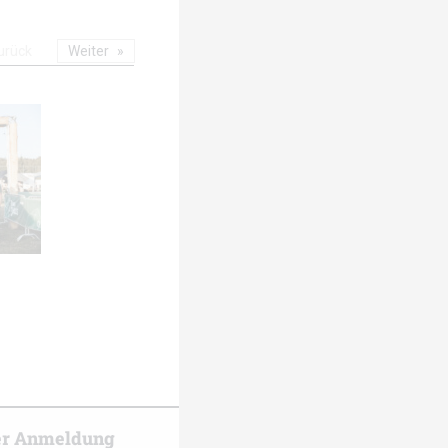
urück
Weiter
er Anmeldung