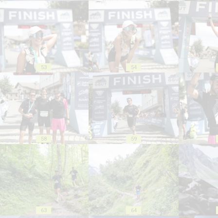
53
54
58
59
63
64