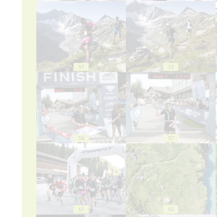
51
52
56
57
61
62