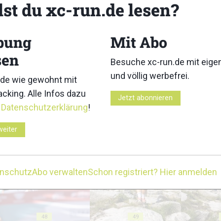
lst du xc-run.de lesen?
bung
Mit Abo
sen
Besuche xc-run.de mit eig
38
39
und völlig werbefrei.
de wie gewohnt mit
cking. Alle Infos dazu
Jetzt abonnieren
r
Datenschutzerklärung
!
weiter
43
44
enschutz
Abo verwalten
Schon registriert? Hier anmelden
48
49