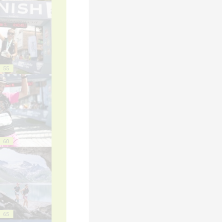
55
60
65