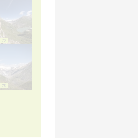
70
75