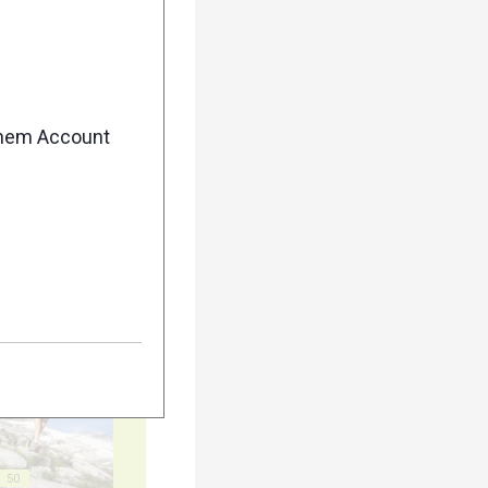
enem Account
40
45
50