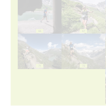
66
67
71
72