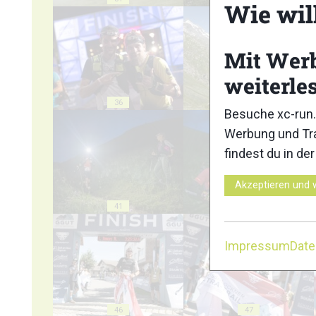
Wie wil
Mit Wer
weiterle
36
37
Besuche xc-run.
Werbung und Tra
findest du in de
Akzeptieren und 
41
42
Impressum
Dat
46
47