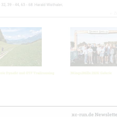
- 32, 39 - 44, 63 - 68: Harald Wisthaler;
Z
erie Dynafit und OTF Trailrunning
3Kings3Hills 2026: Galerie
r
xc-run.de Newslett