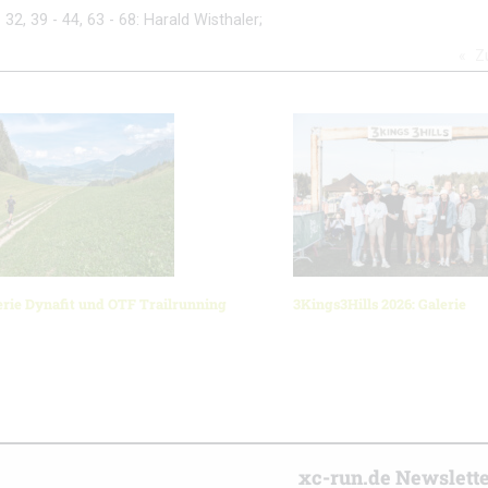
- 32, 39 - 44, 63 - 68: Harald Wisthaler;
Z
erie Dynafit und OTF Trailrunning
3Kings3Hills 2026: Galerie
r
xc-run.de Newslett