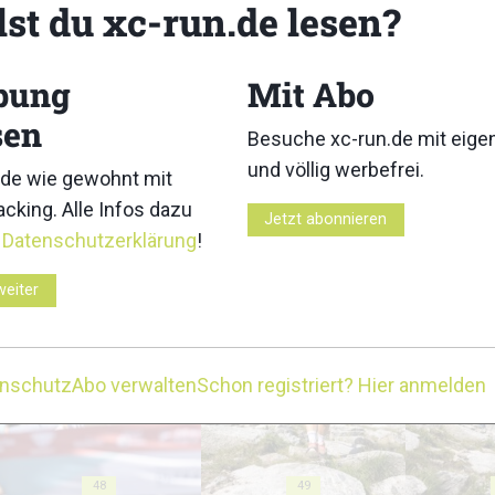
lst du xc-run.de lesen?
bung
Mit Abo
sen
Besuche xc-run.de mit eig
38
39
und völlig werbefrei.
de wie gewohnt mit
cking. Alle Infos dazu
Jetzt abonnieren
r
Datenschutzerklärung
!
weiter
43
44
enschutz
Abo verwalten
Schon registriert? Hier anmelden
48
49