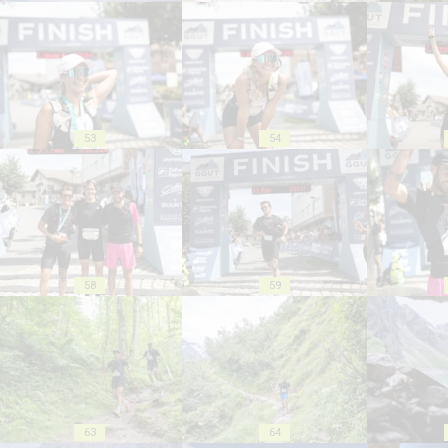
53
54
58
59
63
64