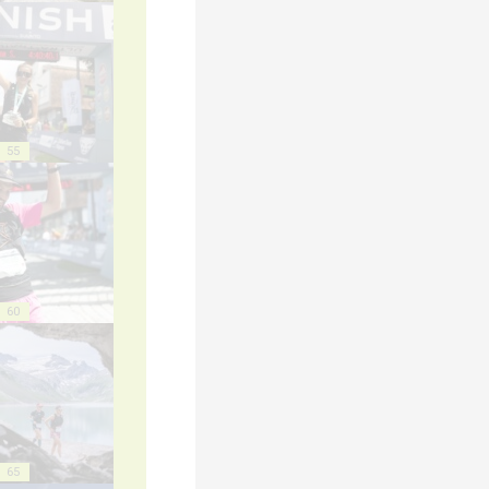
55
60
65