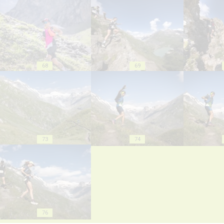
68
69
73
74
76