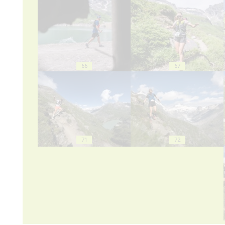
66
67
71
72