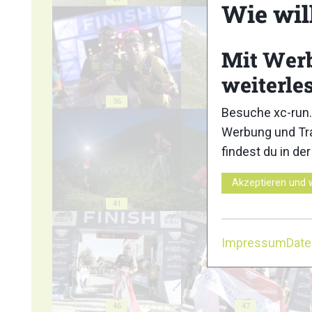
Wie wil
Mit Wer
weiterle
36
37
Besuche xc-run.
Werbung und Tra
findest du in de
Akzeptieren und 
41
42
Impressum
Dat
46
47