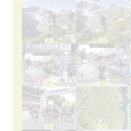
51
52
56
57
61
62