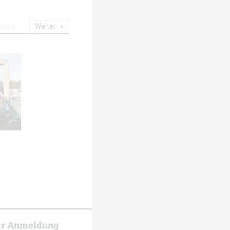
urück
Weiter
er Anmeldung