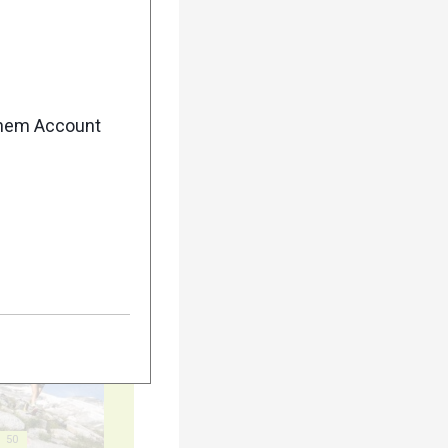
enem Account
40
45
50