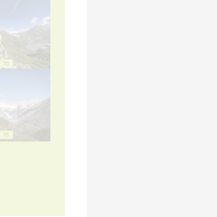
70
75