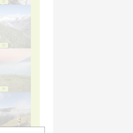
20
25
30
35