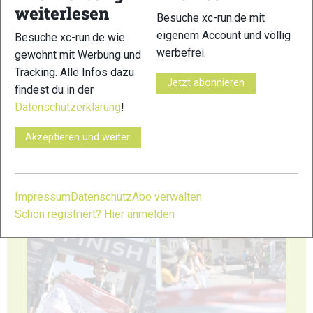
weiterlesen
Besuche xc-run.de mit
41
42
eigenem Account und völlig
Besuche xc-run.de wie
werbefrei.
gewohnt mit Werbung und
Tracking. Alle Infos dazu
Jetzt abonnieren
findest du in der
Datenschutzerklärung
!
43
44
Akzeptieren und weiter
Impressum
Datenschutz
Abo verwalten
Schon registriert? Hier anmelden
45
46