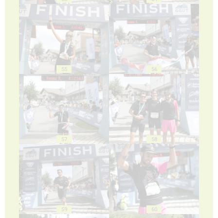
55
56
57
58
59
60