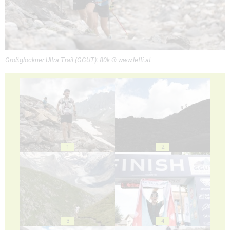
Großglockner Ultra Trail (GGUT): 80k © www.lefti.at
1
2
3
4