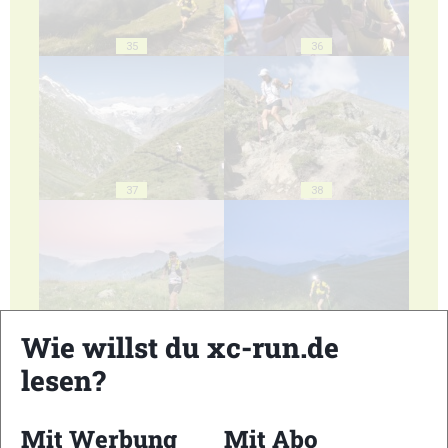
35
36
37
38
39
40
Wie willst du xc-run.de
lesen?
Mit Werbung
Mit Abo