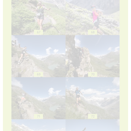
67
68
69
70
71
72