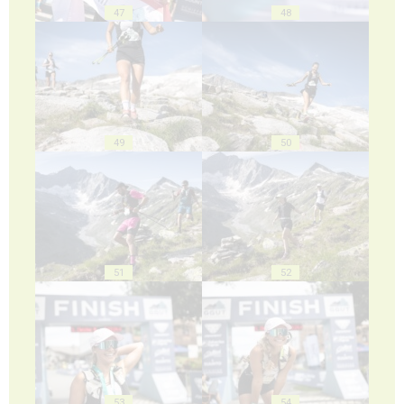
47
48
49
50
51
52
53
54