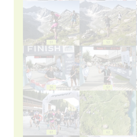
51
52
56
57
61
62