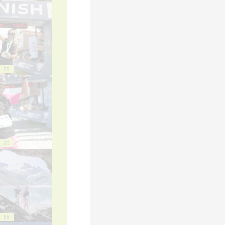
55
60
65