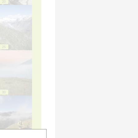
20
25
30
35