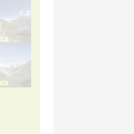
70
75