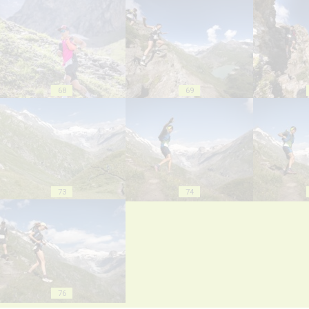
68
69
73
74
76