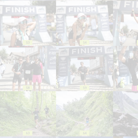
53
54
58
59
63
64