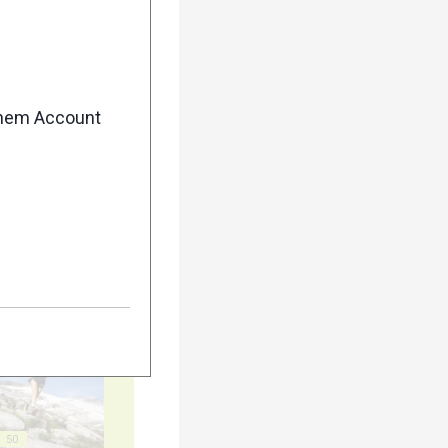
enem Account
40
45
50