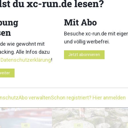
lst du xc-run.de lesen?
bung
Mit Abo
sen
Besuche xc-run.de mit eig
und völlig werbefrei.
38
39
de wie gewohnt mit
cking. Alle Infos dazu
Jetzt abonnieren
r
Datenschutzerklärung
!
weiter
43
44
enschutz
Abo verwalten
Schon registriert? Hier anmelden
48
49