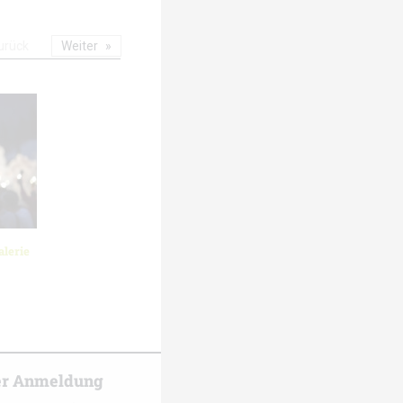
urück
Weiter
lerie
er Anmeldung