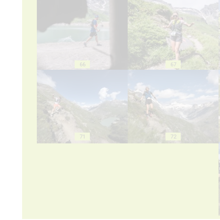
66
67
71
72