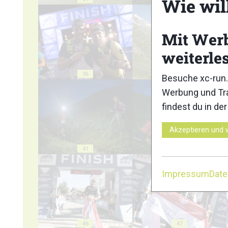
Wie wil
Mit Wer
weiterle
36
37
Besuche xc-run.
Werbung und Tra
findest du in de
Akzeptieren und 
41
42
Impressum
Dat
46
47