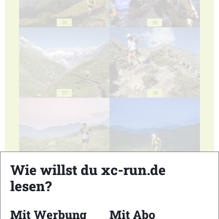
35
36
37
38
39
40
Wie willst du xc-run.de
lesen?
Mit Werbung
Mit Abo