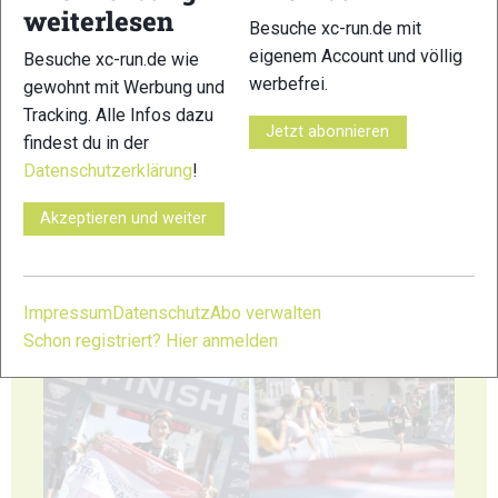
weiterlesen
Besuche xc-run.de mit
41
42
eigenem Account und völlig
Besuche xc-run.de wie
werbefrei.
gewohnt mit Werbung und
Tracking. Alle Infos dazu
Jetzt abonnieren
findest du in der
Datenschutzerklärung
!
43
44
Akzeptieren und weiter
Impressum
Datenschutz
Abo verwalten
Schon registriert? Hier anmelden
45
46