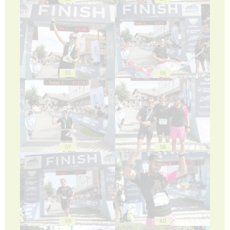
55
56
57
58
59
60