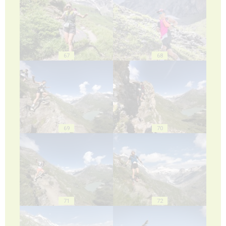
67
68
69
70
71
72