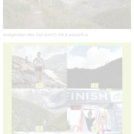
Großglockner Ultra Trail (GGUT): 55k © www.lefti.at
1
2
3
4