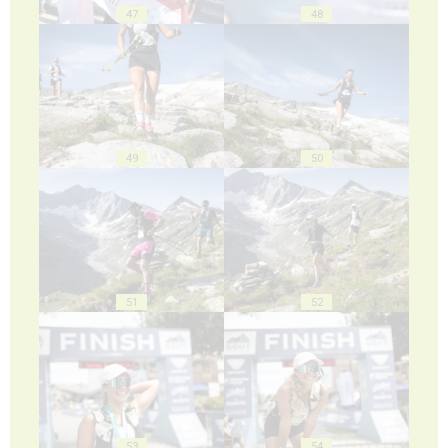
47
48
49
50
51
52
53
54