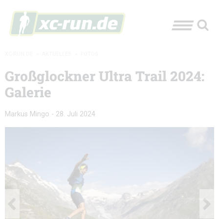
XC-RUN.DE
»
AKTUELLES
»
FOTOS
Großglockner Ultra Trail 2024:
Galerie
Markus Mingo
-
28. Juli 2024