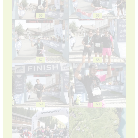
55
56
57
58
59
60