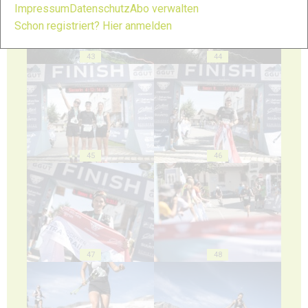
Impressum
Datenschutz
Abo verwalten
Schon registriert? Hier anmelden
43
44
45
46
47
48