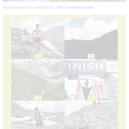
Großglockner Ultra Trail (GGUT): 35k © Harald Wisthaler
1
2
3
4