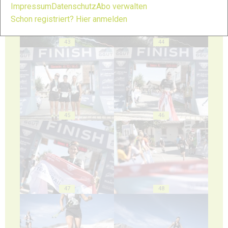
Impressum
Datenschutz
Abo verwalten
Schon registriert? Hier anmelden
43
44
45
46
47
48