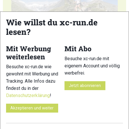
Wie willst du xc-run.de
37
38
lesen?
Mit Werbung
Mit Abo
weiterlesen
Besuche xc-run.de mit
eigenem Account und völlig
Besuche xc-run.de wie
39
40
werbefrei.
gewohnt mit Werbung und
Tracking. Alle Infos dazu
Jetzt abonnieren
findest du in der
Datenschutzerklärung
!
Akzeptieren und weiter
41
42