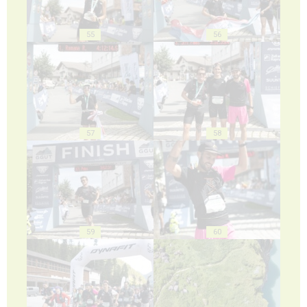
55
56
57
58
59
60