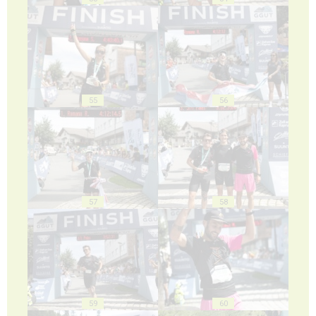
55
56
57
58
59
60