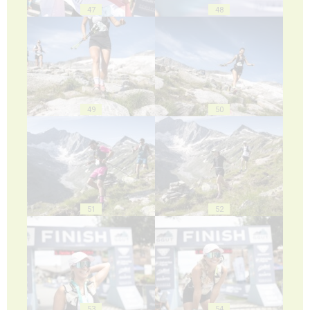
47
48
49
50
51
52
53
54