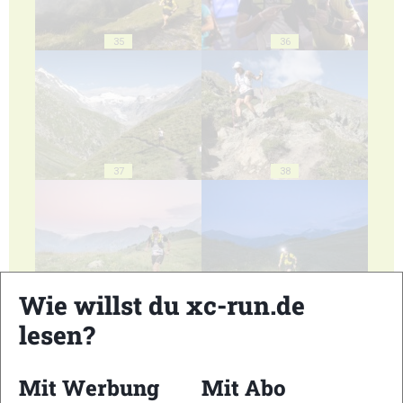
35
36
37
38
Wie willst du xc-run.de
39
40
lesen?
Mit Werbung
Mit Abo