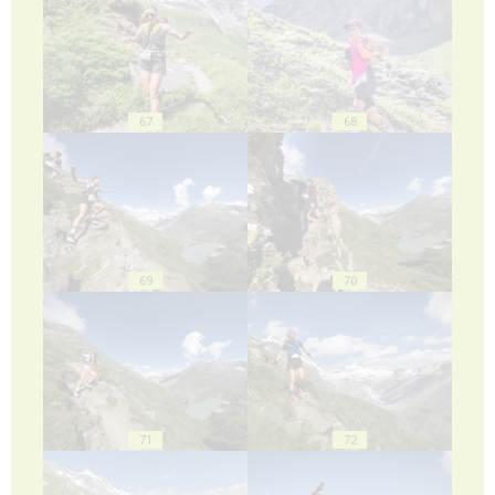
67
68
69
70
71
72