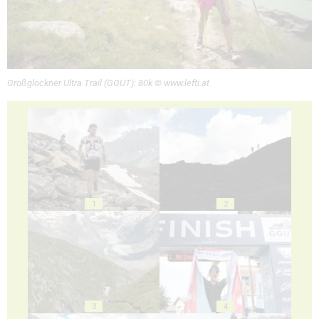
Großglockner Ultra Trail (GGUT): 80k © www.lefti.at
1
2
3
4