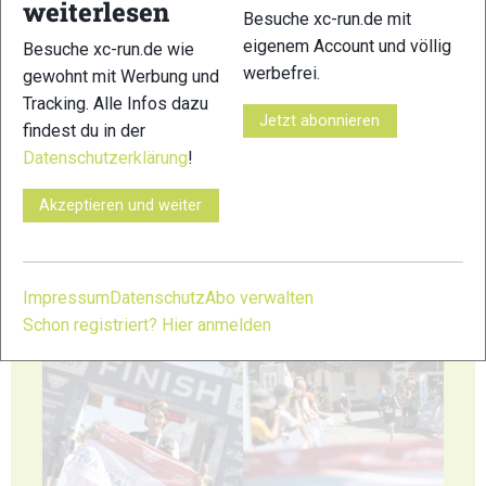
weiterlesen
Besuche xc-run.de mit
41
42
eigenem Account und völlig
Besuche xc-run.de wie
werbefrei.
gewohnt mit Werbung und
Tracking. Alle Infos dazu
Jetzt abonnieren
findest du in der
Datenschutzerklärung
!
43
44
Akzeptieren und weiter
Impressum
Datenschutz
Abo verwalten
Schon registriert? Hier anmelden
45
46