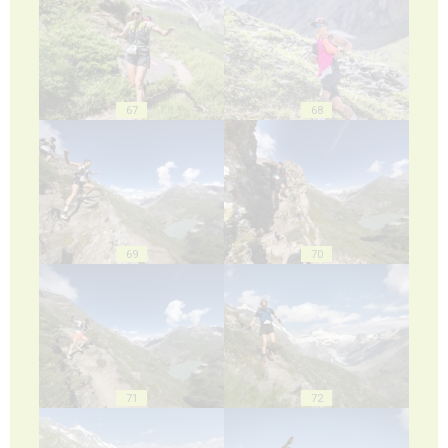
67
68
69
70
71
72