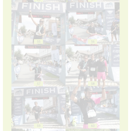
55
56
57
58
59
60