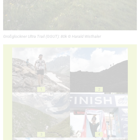
Großglockner Ultra Trail (GGUT): 80k © Harald Wisthaler
1
2
3
4