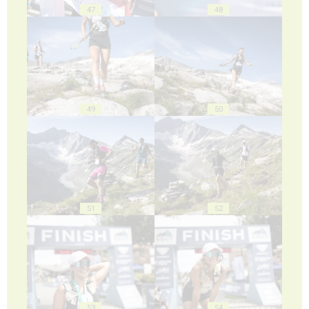
47
48
49
50
51
52
53
54