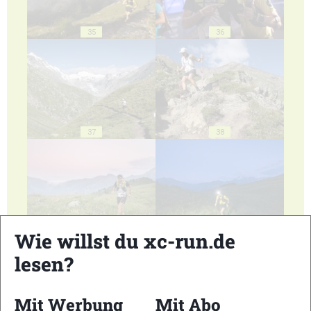
35
36
37
38
39
40
Wie willst du xc-run.de
lesen?
Mit Werbung
Mit Abo