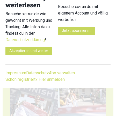
weiterlesen
Besuche xc-run.de mit
41
42
eigenem Account und völlig
Besuche xc-run.de wie
werbefrei.
gewohnt mit Werbung und
Tracking. Alle Infos dazu
Jetzt abonnieren
findest du in der
Datenschutzerklärung
!
43
44
Akzeptieren und weiter
Impressum
Datenschutz
Abo verwalten
Schon registriert? Hier anmelden
45
46