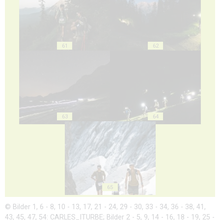
61
62
63
64
65
© Bilder 1, 6 - 8, 10 - 13, 17, 21 - 24, 29 - 30, 33 - 34, 36 - 38, 41,
43, 45, 47, 54: CARLES_ITURBE; Bilder 2 - 5, 9, 14 - 16, 18 - 19, 25 -