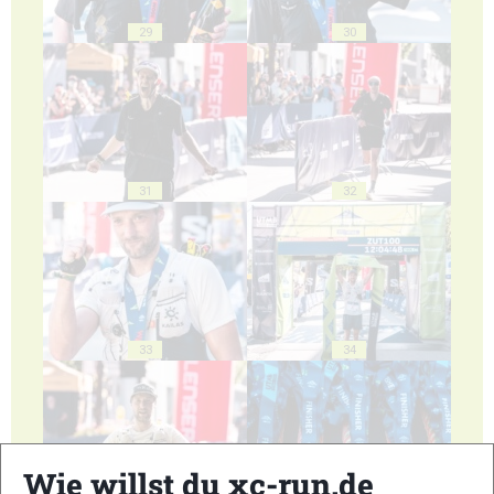
29
30
31
32
33
34
Wie willst du xc-run.de