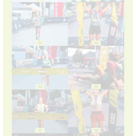
43
44
45
46
47
48