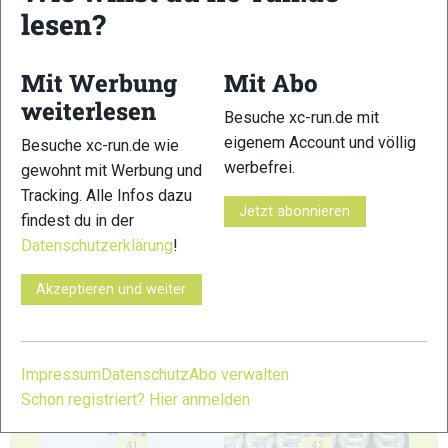
lesen?
35
36
Mit Werbung
Mit Abo
weiterlesen
Besuche xc-run.de mit
eigenem Account und völlig
Besuche xc-run.de wie
37
38
werbefrei.
gewohnt mit Werbung und
Tracking. Alle Infos dazu
Jetzt abonnieren
findest du in der
Datenschutzerklärung
!
Akzeptieren und weiter
39
40
Impressum
Datenschutz
Abo verwalten
Schon registriert? Hier anmelden
41
42