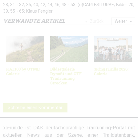
28, 31 - 32, 35, 40, 42, 44, 46, 48 - 53: (c)CARLESITURBE; Bilder 20,
39, 55 - 65: Klaus Fengler;
VERWANDTE ARTIKEL
Zurück
Weiter
KAT100 by UTMB:
Bildergalerie
3Kings3Hills 2026:
Galerie
Dynafit und OTF
Galerie
Trailrunning
Strecken
Schreibe einen Kommentar
xc-run.de ist DAS deutschsprachige Trailrunning-Portal mit
aktuellen News aus der Szene, einer Traildatenbank,