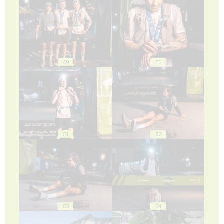
49
50
51
52
53
54