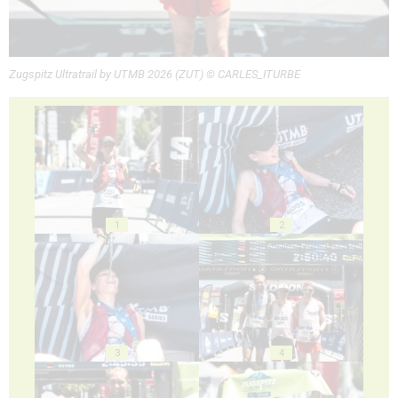
Zugspitz Ultratrail by UTMB 2026 (ZUT) © CARLES_ITURBE
1
2
3
4