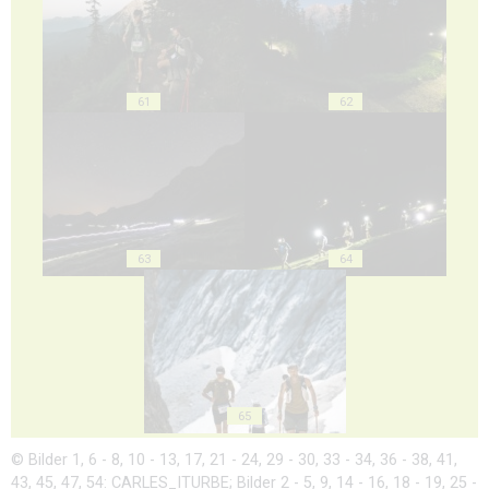
61
62
63
64
65
© Bilder 1, 6 - 8, 10 - 13, 17, 21 - 24, 29 - 30, 33 - 34, 36 - 38, 41,
43, 45, 47, 54: CARLES_ITURBE; Bilder 2 - 5, 9, 14 - 16, 18 - 19, 25 -