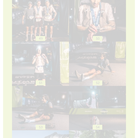
49
50
51
52
53
54