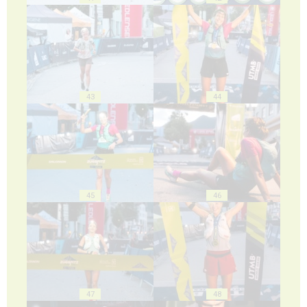
43
44
45
46
47
48