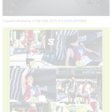
Zugspitz Ultratrail by UTMB 2026 (ZUT) © (c)CARLESITURBE
1
2
3
4