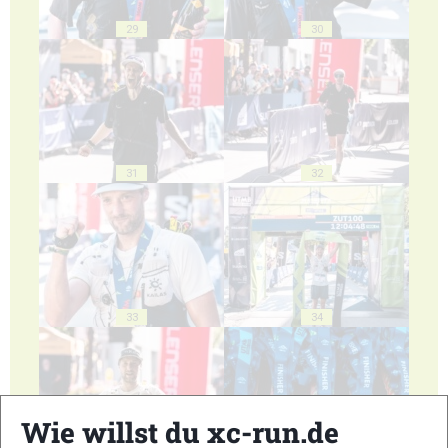
29
30
31
32
33
34
Wie willst du xc-run.de