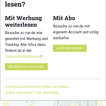
lesen?
35
36
Mit Werbung
Mit Abo
weiterlesen
Besuche xc-run.de mit
eigenem Account und völlig
Besuche xc-run.de wie
37
38
werbefrei.
gewohnt mit Werbung und
Tracking. Alle Infos dazu
Jetzt abonnieren
findest du in der
Datenschutzerklärung
!
Akzeptieren und weiter
39
40
Impressum
Datenschutz
Abo verwalten
Schon registriert? Hier anmelden
41
42