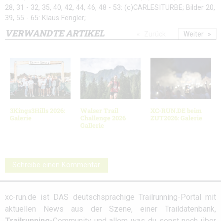
28, 31 - 32, 35, 40, 42, 44, 46, 48 - 53: (c)CARLESITURBE; Bilder 20,
39, 55 - 65: Klaus Fengler;
VERWANDTE ARTIKEL
Zurück
Weiter
3Kings3Hills 2026:
Walser Trail
XC-RUN.DE beim
Galerie
Challenge 2026
ZUT2026: Galerie
Gallerie
Schreibe einen Kommentar
xc-run.de ist DAS deutschsprachige Trailrunning-Portal mit
aktuellen News aus der Szene, einer Traildatenbank,
Trailrunning
-Community und allem was du sonst noch über