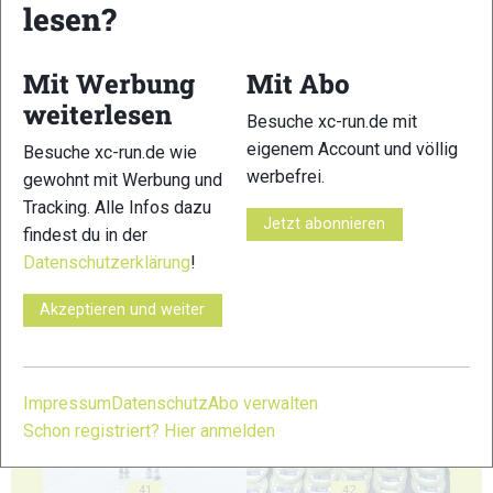
lesen?
35
36
Mit Werbung
Mit Abo
weiterlesen
Besuche xc-run.de mit
eigenem Account und völlig
Besuche xc-run.de wie
37
38
werbefrei.
gewohnt mit Werbung und
Tracking. Alle Infos dazu
Jetzt abonnieren
findest du in der
Datenschutzerklärung
!
Akzeptieren und weiter
39
40
Impressum
Datenschutz
Abo verwalten
Schon registriert? Hier anmelden
41
42