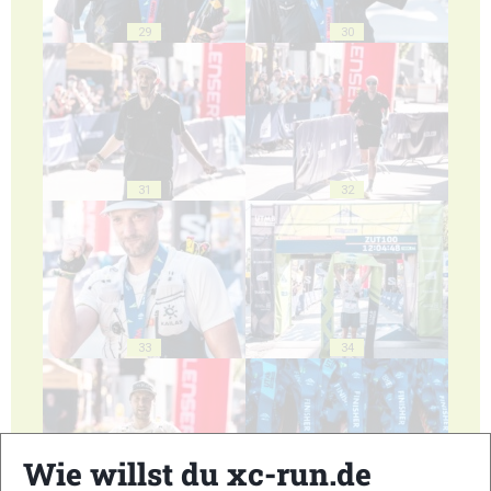
29
30
31
32
33
34
Wie willst du xc-run.de