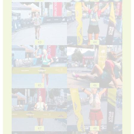
43
44
45
46
47
48