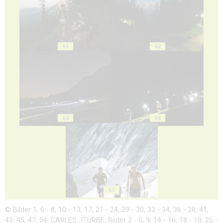
61
62
63
64
65
© Bilder 1, 6 - 8, 10 - 13, 17, 21 - 24, 29 - 30, 33 - 34, 36 - 38, 41,
43, 45, 47, 54: CARLES_ITURBE; Bilder 2 - 5, 9, 14 - 16, 18 - 19, 25 -