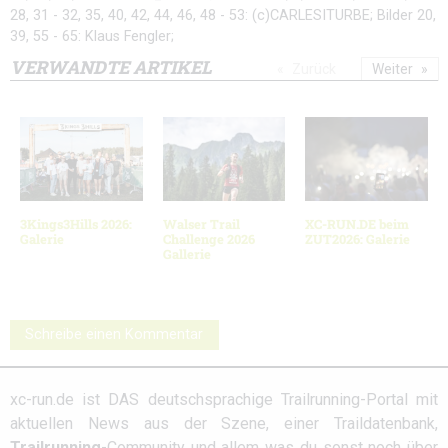
28, 31 - 32, 35, 40, 42, 44, 46, 48 - 53: (c)CARLESITURBE; Bilder 20,
39, 55 - 65: Klaus Fengler;
VERWANDTE ARTIKEL
Zurück
Weiter
3Kings3Hills 2026:
Walser Trail
XC-RUN.DE beim
Galerie
Challenge 2026
ZUT2026: Galerie
Gallerie
Schreibe einen Kommentar
xc-run.de ist DAS deutschsprachige Trailrunning-Portal mit
aktuellen News aus der Szene, einer Traildatenbank,
Trailrunning
-Community und allem was du sonst noch über