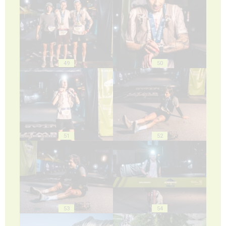
49
50
51
52
53
54