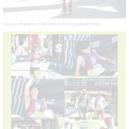
Zugspitz Ultratrail by UTMB 2026 (ZUT) © (c)CARLESITURBE
1
2
3
4