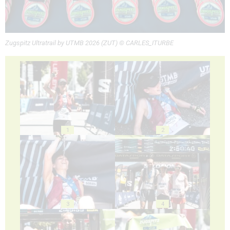
Zugspitz Ultratrail by UTMB 2026 (ZUT) © CARLES_ITURBE
1
2
3
4