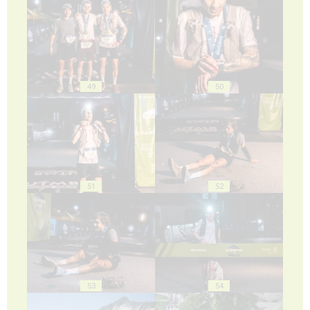
49
50
51
52
53
54