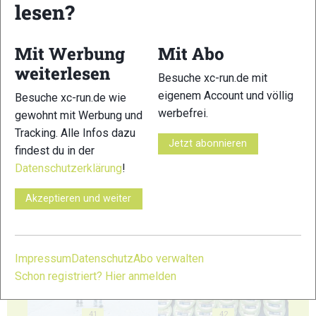
lesen?
35
36
Mit Werbung
Mit Abo
weiterlesen
Besuche xc-run.de mit
eigenem Account und völlig
Besuche xc-run.de wie
37
38
werbefrei.
gewohnt mit Werbung und
Tracking. Alle Infos dazu
Jetzt abonnieren
findest du in der
Datenschutzerklärung
!
Akzeptieren und weiter
39
40
Impressum
Datenschutz
Abo verwalten
Schon registriert? Hier anmelden
41
42