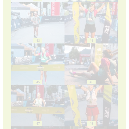
43
44
45
46
47
48