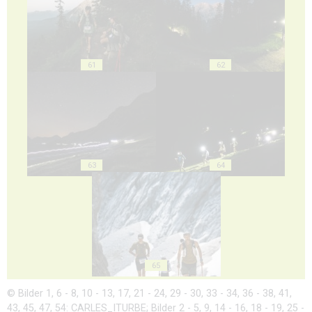
61
62
63
64
65
© Bilder 1, 6 - 8, 10 - 13, 17, 21 - 24, 29 - 30, 33 - 34, 36 - 38, 41,
43, 45, 47, 54: CARLES_ITURBE; Bilder 2 - 5, 9, 14 - 16, 18 - 19, 25 -