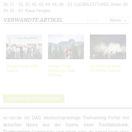
28, 31 - 32, 35, 40, 42, 44, 46, 48 - 53: (c)CARLESITURBE; Bilder 20,
39, 55 - 65: Klaus Fengler;
VERWANDTE ARTIKEL
Zurück
Weiter
3Kings3Hills 2026:
Walser Trail
XC-RUN.DE beim
Galerie
Challenge 2026
ZUT2026: Galerie
Gallerie
Schreibe einen Kommentar
xc-run.de ist DAS deutschsprachige Trailrunning-Portal mit
aktuellen News aus der Szene, einer Traildatenbank,
Trailrunning
-Community und allem was du sonst noch über