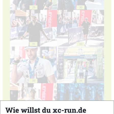
29
30
31
32
33
34
Wie willst du xc-run.de